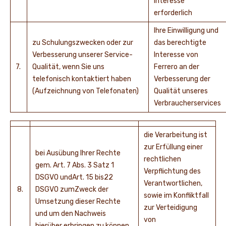
Interesse
erforderlich
Ihre Einwilligung und
zu Schulungszwecken oder zur
das berechtigte
Verbesserung unserer Service-
Interesse von
7.
Qualität, wenn Sie uns
Ferrero an der
telefonisch kontaktiert haben
Verbesserung der
(Aufzeichnung von Telefonaten)
Qualität unseres
Verbraucherservices
die Verarbeitung ist
zur Erfüllung einer
bei Ausübung Ihrer Rechte
rechtlichen
gem. Art. 7 Abs. 3 Satz 1
Verpflichtung des
DSGVO undArt. 15 bis22
Verantwortlichen,
8.
DSGVO zumZweck der
sowie im Konfliktfall
Umsetzung dieser Rechte
zur Verteidigung
und um den Nachweis
von
hierüber erbringen zu können