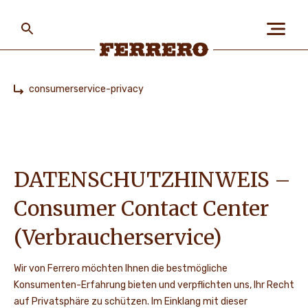
Skip
to
main
content
Ferrero
consumerservice-privacy
Home
ÜBER FERRERO
MENSCH UND UMWELT
DATENSCHUTZHINWEIS –
Consumer Contact Center
UNSERE MARKEN
(Verbraucherservice)
Wir von Ferrero möchten Ihnen die bestmögliche
KARRIERE
Konsumenten-Erfahrung bieten und verpflichten uns, Ihr Recht
auf Privatsphäre zu schützen. Im Einklang mit dieser