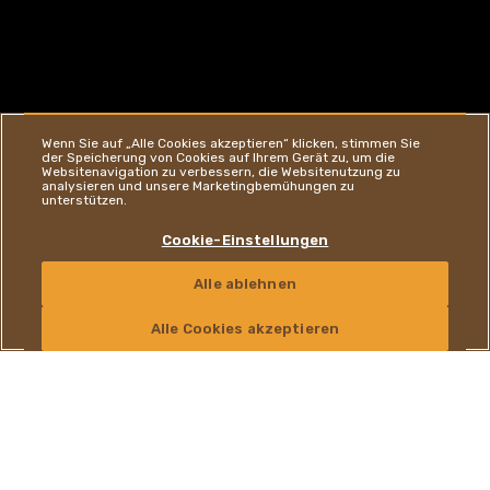
Wenn Sie auf „Alle Cookies akzeptieren“ klicken, stimmen Sie
der Speicherung von Cookies auf Ihrem Gerät zu, um die
PRALINEN UND
Websitenavigation zu verbessern, die Websitenutzung zu
analysieren und unsere Marketingbemühungen zu
unterstützen.
SPEZIALITÄTEN
Cookie-Einstellungen
Alle ablehnen
KONTAKT
Alle Cookies akzeptieren
Unwiderstehliche
Genusserlebnisse und