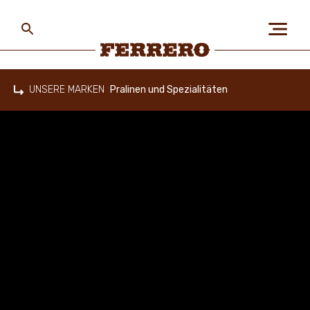
Skip
to
main
content
Ferrero
UNSERE MARKEN
Pralinen und Spezialitäten
Home
ÜBER FERRERO
MENSCH UND UMWELT
UNSERE MARKEN
KARRIERE