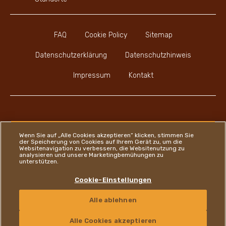
FAQ
Cookie Policy
Sitemap
Datenschutzerklärung
Datenschutzhinweis
Impressum
Kontakt
Youtube Channel
Instagram
LinkedIn
Faceboo
Wenn Sie auf „Alle Cookies akzeptieren“ klicken, stimmen Sie
der Speicherung von Cookies auf Ihrem Gerät zu, um die
Websitenavigation zu verbessern, die Websitenutzung zu
analysieren und unsere Marketingbemühungen zu
unterstützen.
Ferrero
Cookie-Einstellungen
Copyright © Ferrero 2026
Alle ablehnen
KONTAKT
Alle Cookies akzeptieren