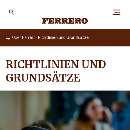
Skip
to
main
content
Ferrero
Über Ferrero
Richtlinien und Grundsätze
Home
ÜBER FERRERO
RICHTLINIEN UND
MENSCH UND UMWELT
GRUNDSÄTZE
UNSERE MARKEN
KARRIERE