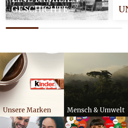
GESCHICHTE
U
Unsere Marken
Mensch & Umwelt