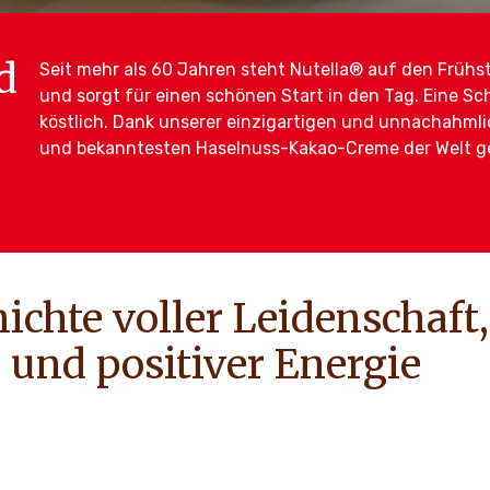
d
Seit mehr als 60 Jahren steht Nutella® auf den Frühs
und sorgt für einen schönen Start in den Tag. Eine S
köstlich. Dank unserer einzigartigen und unnachahmli
und bekanntesten Haselnuss-Kakao-Creme der Welt g
hichte voller Leidenschaft,
und positiver Energie