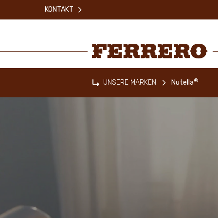
Skip
KONTAKT
to
main
content
Ferrero
®
UNSERE MARKEN
Nutella
Home