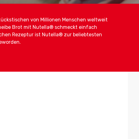
tückstischen von Millionen Menschen weltweit
cheibe Brot mit Nutella® schmeckt einfach
chen Rezeptur ist Nutella® zur beliebtesten
eworden.