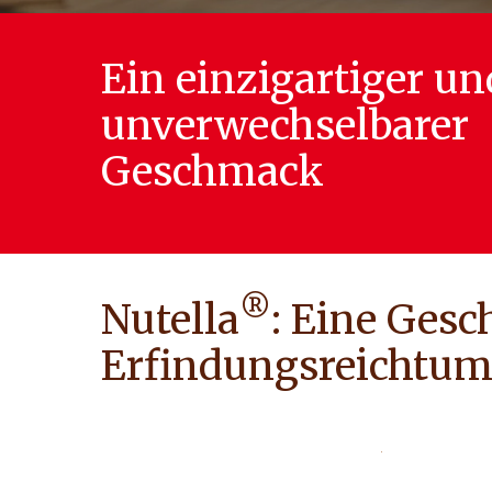
Ein einzigartiger un
unverwechselbarer
Geschmack
®
Nutella
: Eine Gesc
Erfindungsreichtum 