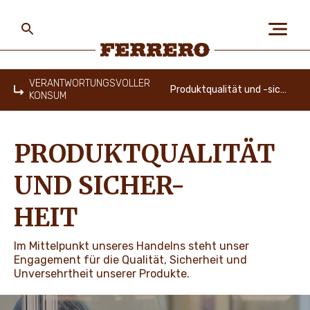
Skip
to
main
content
Ferrero
VERANTWORTUNGSVOLLER
Produktqualität und -sicherheit
KONSUM
Home
ÜBER FERRERO
PRODUKTQUALITÄT
MENSCH UND UMWELT
UND SICHER-
HEIT
UNSERE MARKEN
Im Mittelpunkt unseres Handelns steht unser
Engagement für die Qualität, Sicherheit und
Unversehrtheit unserer Produkte.
KARRIERE