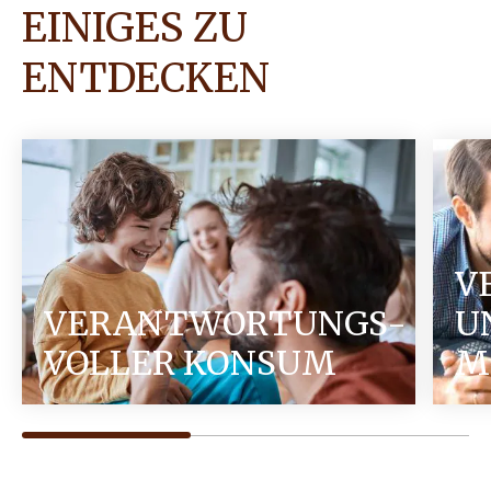
EINIGES ZU
ENTDECKEN
V
VERANTWORTUNGS-
U
VOLLER KONSUM
M