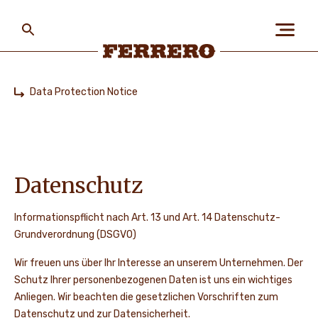
Skip
to
main
content
Ferrero
Data Protection Notice
Home
ÜBER FERRERO
MENSCH UND UMWELT
Datenschutz
Informationspflicht nach Art. 13 und Art. 14 Datenschutz-
UNSERE MARKEN
Grundverordnung (DSGVO)
Wir freuen uns über Ihr Interesse an unserem Unternehmen. Der
Schutz Ihrer personenbezogenen Daten ist uns ein wichtiges
KARRIERE
Anliegen. Wir beachten die gesetzlichen Vorschriften zum
Datenschutz und zur Datensicherheit.