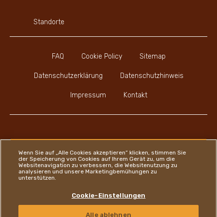
Standorte
FAQ
Cookie Policy
Sitemap
Datenschutzerklärung
Datenschutzhinweis
Impressum
Kontakt
Youtube Channel
Instagram
LinkedIn
Faceboo
Wenn Sie auf „Alle Cookies akzeptieren“ klicken, stimmen Sie
der Speicherung von Cookies auf Ihrem Gerät zu, um die
Websitenavigation zu verbessern, die Websitenutzung zu
analysieren und unsere Marketingbemühungen zu
unterstützen.
Ferrero
Cookie-Einstellungen
Copyright © Ferrero 2026
Alle ablehnen