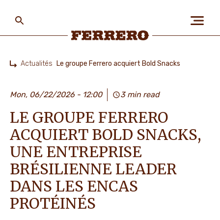
Skip
to
main
content
Ferrero
Actualités
Le groupe Ferrero acquiert Bold Snacks
Home
A PROPOS DE NOUS
Mon, 06/22/2026 - 12:00
3 min read
LE GROUPE FERRERO
PLANÈTE ET POPULATIONS
ACQUIERT BOLD SNACKS,
UNE ENTREPRISE
NOS MARQUES
BRÉSILIENNE LEADER
DANS LES ENCAS
PROTÉINÉS
TRAVAILLER CHEZ FERRERO