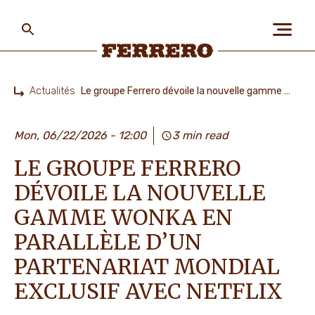
Skip
to
main
content
Ferrero
Actualités
Le groupe Ferrero dévoile la nouvelle gamme Wonka
Home
A PROPOS DE NOUS
Mon, 06/22/2026 - 12:00
3 min read
LE GROUPE FERRERO
PLANÈTE ET POPULATIONS
DÉVOILE LA NOUVELLE
GAMME WONKA EN
NOS MARQUES
PARALLÈLE D’UN
PARTENARIAT MONDIAL
EXCLUSIF AVEC NETFLIX
TRAVAILLER CHEZ FERRERO