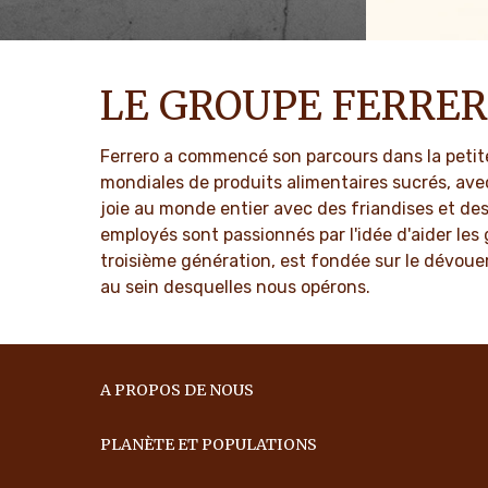
L'histoire du groupe Ferrero et de sa
Nous fabriq
mission. Des premiers pas au succès
et passion
mondial.
joie unique
génération 
LE GROUPE FERRE
EN SAVOIR PLUS
EN SAV
Ferrero a commencé son parcours dans la petite 
mondiales de produits alimentaires sucrés, av
joie au monde entier avec des friandises et d
employés sont passionnés par l'idée d'aider les 
troisième génération, est fondée sur le dévouem
au sein desquelles nous opérons.
A PROPOS DE NOUS
PLANÈTE ET POPULATIONS