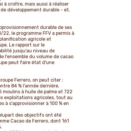
 à croître, mais aussi à réaliser
e de développement durable - et,
'approvisionnement durable de ses
21/22, le programme FFV a permis à
anification agricole et
e. Le rapport sur le
ilité jusqu'au niveau de
 de l'ensemble du volume de cacao
upe peut faire état d'une
oupe Ferrero, on peut citer :
ontre 84 % l'année dernière.
46 moulins à huile de palme et 722
s exploitations agricoles, tout au
es à s'approvisionner à 100 % en
 plupart des objectifs ont été
amme Cacao de Ferrero, dont 161
.