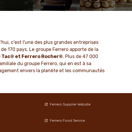
le, des
Chez Ferrero, nous savons que nos
l'intégrité
produits sont appréciés par des millions
 dans notre
de personnes, de tout age, dans le
ns.
monde entier.
EN SAVOIR PLUS
'hui, c'est l'une des plus grandes entreprises
de 170 pays. Le groupe Ferrero apporte de la
c Tac® et Ferrero Rocher®
. Plus de 47 000
amiliale du groupe Ferrero, qui en est à sa
'engagement envers la planète et les communautés
Ferrero Supplier Website
Ferrero Food Service