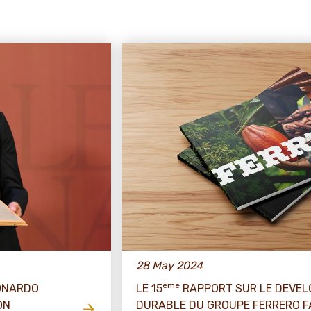
28 May 2024
ème
EONARDO
LE 15
RAPPORT SUR LE DEVE
ON
DURABLE DU GROUPE FERRERO FA