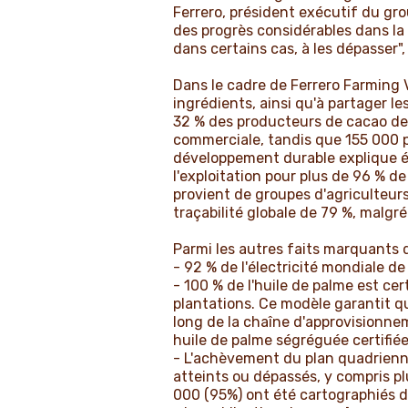
Ferrero, président exécutif du grou
des progrès considérables dans la
dans certains cas, à les dépasser", 
Dans le cadre de Ferrero Farming V
ingrédients, ainsi qu'à partager l
32 % des producteurs de cacao de 
commerciale, tandis que 155 000 p
développement durable explique é
l'exploitation pour plus de 96 % 
provient de groupes d'agriculteurs
traçabilité globale de 79 %, malgr
Parmi les autres faits marquants 
- 92 % de l'électricité mondiale d
- 100 % de l'huile de palme est ce
plantations. Ce modèle garantit qu
long de la chaîne d'approvisionne
huile de palme ségréguée certifié
- L'achèvement du plan quadriennal
atteints ou dépassés, y compris p
000 (95%) ont été cartographiés d’i