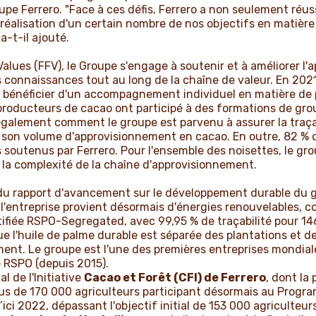
pe Ferrero. "Face à ces défis, Ferrero a non seulement réussi
 réalisation d'un certain nombre de nos objectifs en matièr
a-t-il ajouté.
alues (FFV), le Groupe s'engage à soutenir et à améliorer l
es connaissances tout au long de la chaîne de valeur. En 20
bénéficier d'un accompagnement individuel en matière de pl
roducteurs de cacao ont participé à des formations de group
galement comment le groupe est parvenu à assurer la traçab
de son volume d'approvisionnement en cacao. En outre, 82 %
 soutenus par Ferrero. Pour l'ensemble des noisettes, le gro
é la complexité de la chaîne d'approvisionnement.
du rapport d'avancement sur le développement durable du gr
e l'entreprise provient désormais d'énergies renouvelables, c
rtifiée RSPO-Segregated, avec 99,95 % de traçabilité pour 1
e l'huile de palme durable est séparée des plantations et de
ment. Le groupe est l'une des premières entreprises mondial
e RSPO (depuis 2015).
 de l'Initiative
Cacao et Forêt (CFI) de Ferrero
, dont la
lus de 170 000 agriculteurs participant désormais au Progr
ci 2022, dépassant l'objectif initial de 153 000 agriculteurs