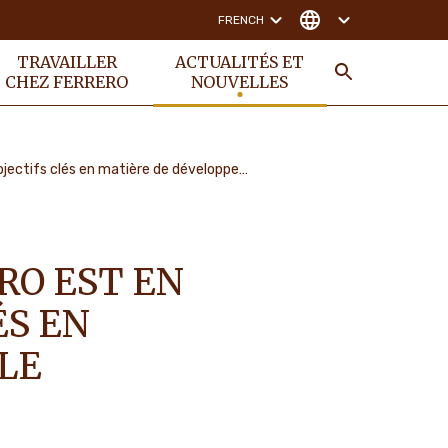
FRENCH
TRAVAILLER
ACTUALITÉS ET
CHEZ FERRERO
NOUVELLES
RECHER
Des progrès considérables : Ferrero est en passe d'atteindre ses objectifs clés en matière de développement durable
RO EST EN
ÉS EN
LE