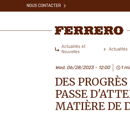
Skip
NOUS CONTACTER
to
main
content
Ferrero
Actualités et
Actualités
Nouvelles
Home
Wed, 06/28/2023 - 12:00
1 mi
DES PROGRÈS 
PASSE D'ATTE
MATIÈRE DE 