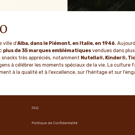
uons nos produits avec soin
En tant qu'entreprise familia
 pour créer des moments de
valeurs telles que le respect, 
s qui rassemblent les gens,
et l'innovation sont ancrées
après génération.
culture depuis des génératio
RO
OIR PLUS
EN SAVOIR PLUS
ville d'
Alba, dans le Piémont, en Italie, en 1946
. Aujourd
ec
plus de 35 marques emblématiques
vendues dans plus 
es snacks très appréciés, notamment
Nutella®, Kinder®, Ti
gens à célébrer les moments spéciaux de la vie. La culture f
ent à la qualité et à l'excellence, sur l'héritage et sur l
FAQ
Politique de Confidentialité