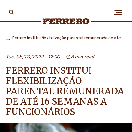
Skip
to
main
content
Ferrero
Ferrero institui flexibilização parental remunerada de até 16 semanas a funcionários
Home
ABOUT US
Tue, 08/23/2022 - 12:00
8 min read
FERRERO INSTITUI
PEOPLE & PLANET
FLEXIBILIZAÇÃO
PARENTAL REMUNERADA
OUR BRANDS
DE ATÉ 16 SEMANAS A
FUNCIONÁRIOS
CAREERS