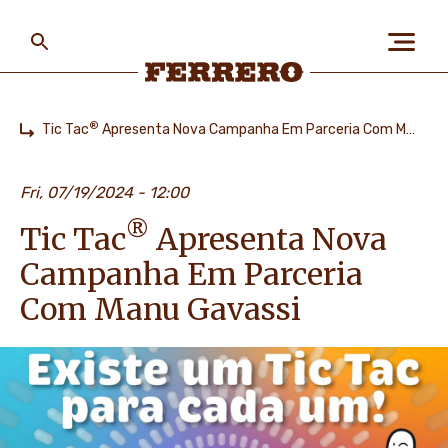
Skip
to
main
content
Ferrero
®
Tic Tac
Apresenta Nova Campanha Em Parceria Com Manu Gavassi
Home
SOBRE NÓS
Fri, 07/19/2024 - 12:00
®
Tic Tac
Apresenta Nova
PESSOAS & PLANETA
Campanha Em Parceria
Com Manu Gavassi
NOSSAS MARCAS
CARREIRA