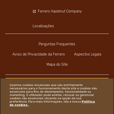
Ferrero Hazelnut Company
Localizações
Perguntas Frequentes
Aviso de Privacidade da Ferrero
Aspectos Legais
Mapa do Site
Usamos cookies essenciais que são estritamente
necessários para o funcionamento deste site e cookies não
essenciais para fins de desempenho, funcionalidade ou
Youtube Channel
Instagram
LinkedIn
Faceboo
marketing. O utilizador pode aceitar, recusar ou gerenciar
cookies não essenciais clicando na opção da sua
preferência. Para mais informações, leia a nossa
Política
de cookies.
Ferrero