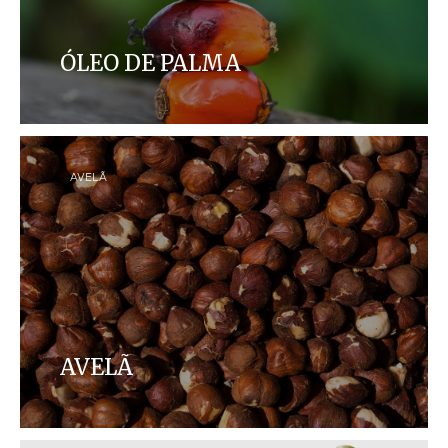
ÓLEO DE PALMA
Na Ferrero, estamos comprometidos em fornecer
óleo de palma 100% certificado pela RSPO e
rastreável até as plantações.
AVELÃ
AVELÃ
Trabalhamos para alcançar uma cadeia de
abastecimento de avelãs responsável.