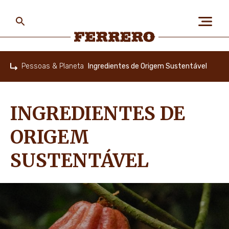
Skip
to
main
content
Ferrero
Pessoas & Planeta
Ingredientes de Origem Sustentável
Home
SOBRE NÓS
INGREDIENTES DE
PESSOAS & PLANETA
ORIGEM
SUSTENTÁVEL
NOSSAS MARCAS
CARREIRA