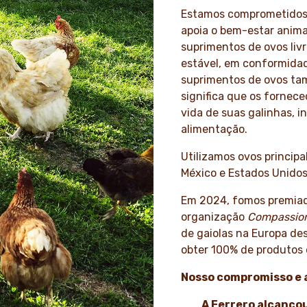
Estamos comprometidos
apoia o bem-estar anima
suprimentos de ovos livr
estável, em conformidade
suprimentos de ovos ta
significa que os fornece
vida de suas galinhas, 
alimentação.
Utilizamos ovos principa
México e Estados Unidos
Em 2024, fomos premia
organização
Compassion
de gaiolas na Europa d
obter 100% de produtos d
Nosso compromisso e 
A Ferrero alcanço