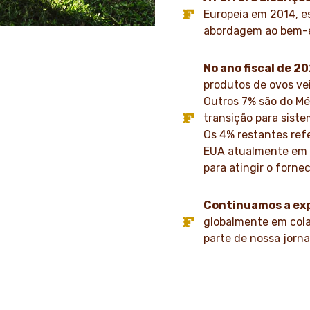
Europeia em 2014, e
abordagem ao bem-e
No ano fiscal de 2
produtos de ovos vei
Outros 7% são do Mé
transição para siste
Os 4% restantes re
EUA atualmente em f
para atingir o forne
Continuamos a ex
globalmente em col
parte de nossa jorn