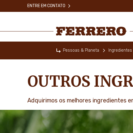
Skip
ENTRE EM CONTATO
to
main
content
Ferrero
Pessoas & Planeta
Ingredientes
Home
OUTROS INGR
Adquirimos os melhores ingredientes e