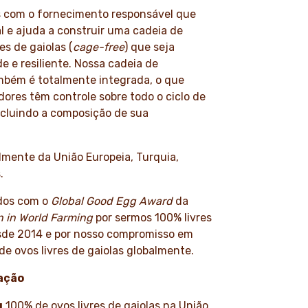
 com o fornecimento responsável que
l e ajuda a construir uma cadeia de
es de gaiolas (
cage-free
) que seja
 e resiliente. Nossa cadeia de
mbém é totalmente integrada, o que
dores têm controle sobre todo o ciclo de
incluindo a composição de sua
lmente da União Europeia, Turquia,
.
dos com o
Global Good Egg Award
da
 in World Farming
por sermos 100% livres
esde 2014 e por nosso compromisso em
e ovos livres de gaiolas globalmente.
ação
u
100% de ovos livres de gaiolas na União