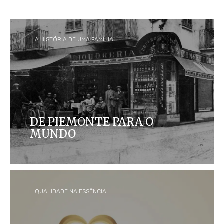
A HISTÓRIA DE UMA FAMÍLIA
DE PIEMONTE PARA O
MUNDO
A Ferrero começou como uma pequena
confeitaria em Alba, Itália, e agora é uma das
maiores empresas do mundo. Além disso, também
é lar de algumas das marcas mais icônicas e
amadas.
QUALIDADE NA ESSÊNCIA