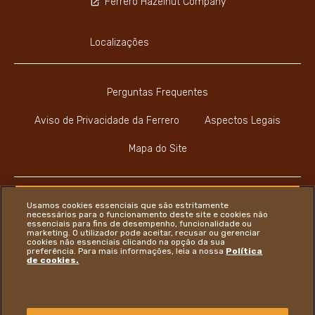
Ferrero Hazelnut Company
Localizações
Perguntas Frequentes
Aviso de Privacidade da Ferrero
Aspectos Legais
Mapa do Site
Usamos cookies essenciais que são estritamente
necessários para o funcionamento deste site e cookies não
essenciais para fins de desempenho, funcionalidade ou
Youtube Channel
Instagram
LinkedIn
Faceboo
marketing. O utilizador pode aceitar, recusar ou gerenciar
cookies não essenciais clicando na opção da sua
preferência. Para mais informações, leia a nossa
Política
de cookies.
Ferrero
Configurações de Cookies