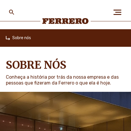
Skip
to
main
content
Ferrero
Sobre nós
Home
SOBRE NÓS
SOBRE NÓS
PESSOAS & PLANETA
Conheça a história por trás da nossa empresa e das
pessoas que fizeram da Ferrero o que ela é hoje.
NOSSAS MARCAS
CARREIRA