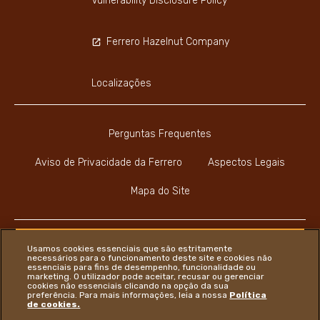
Vulnerability Disclosure Policy
Ferrero Hazelnut Company
Localizações
Perguntas Frequentes
Aviso de Privacidade da Ferrero
Aspectos Legais
Mapa do Site
Usamos cookies essenciais que são estritamente
necessários para o funcionamento deste site e cookies não
essenciais para fins de desempenho, funcionalidade ou
Youtube Channel
Instagram
LinkedIn
Faceboo
marketing. O utilizador pode aceitar, recusar ou gerenciar
cookies não essenciais clicando na opção da sua
preferência. Para mais informações, leia a nossa
Política
de cookies.
Ferrero