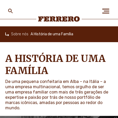
Skip
to
main
content
Ferrero
Sobre nós
A História de uma Família
Home
SOBRE NÓS
A HISTÓRIA DE UMA
PESSOAS & PLANETA
FAMÍLIA
De uma pequena confeitaria em Alba – na Itália – a
NOSSAS MARCAS
uma empresa multinacional, temos orgulho de ser
uma empresa familiar com mais de três gerações de
expertise e paixão por trás de nosso portfólio de
marcas icônicas, amadas por pessoas ao redor do
CARREIRA
mundo.