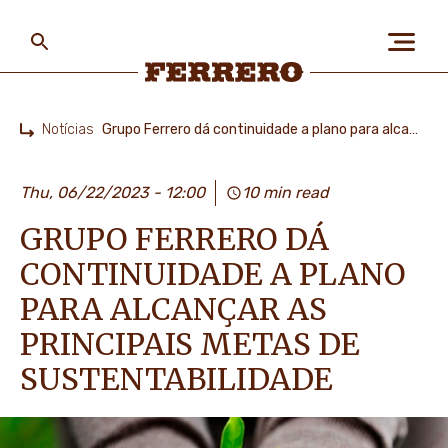
Skip
to
main
content
Ferrero
Notícias
Grupo Ferrero dá continuidade a plano para alcançar as principais metas de sustentabilidade
Home
SOBRE NÓS
Thu, 06/22/2023 - 12:00
10 min read
GRUPO FERRERO DÁ
PESSOAS & PLANETA
CONTINUIDADE A PLANO
PARA ALCANÇAR AS
NOSSAS MARCAS
PRINCIPAIS METAS DE
SUSTENTABILIDADE
CARREIRA