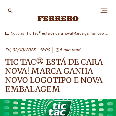
Skip
to
main
content
Ferrero
®
Notícias
Tic Tac
está de cara nova! Marca ganha novo logotipo e nova embalagem
Home
SOBRE NÓS
Fri, 02/10/2023 - 12:00
5 min read
TIC TAC® ESTÁ DE CARA
PESSOAS & PLANETA
NOVA! MARCA GANHA
NOVO LOGOTIPO E NOVA
NOSSAS MARCAS
EMBALAGEM
CARREIRA