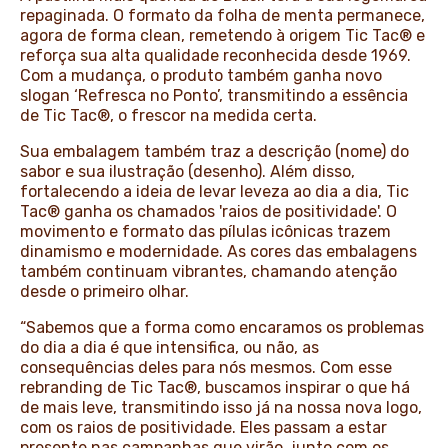
repaginada. O formato da folha de menta permanece,
agora de forma clean, remetendo à origem Tic Tac® e
reforça sua alta qualidade reconhecida desde 1969.
Com a mudança, o produto também ganha novo
slogan ‘Refresca no Ponto’, transmitindo a essência
de Tic Tac®, o frescor na medida certa.
Sua embalagem também traz a descrição (nome) do
sabor e sua ilustração (desenho). Além disso,
fortalecendo a ideia de levar leveza ao dia a dia, Tic
Tac® ganha os chamados 'raios de positividade'. O
movimento e formato das pílulas icônicas trazem
dinamismo e modernidade. As cores das embalagens
também continuam vibrantes, chamando atenção
desde o primeiro olhar.
“Sabemos que a forma como encaramos os problemas
do dia a dia é que intensifica, ou não, as
consequências deles para nós mesmos. Com esse
rebranding de Tic Tac®, buscamos inspirar o que há
de mais leve, transmitindo isso já na nossa nova logo,
com os raios de positividade. Eles passam a estar
presente nas campanhas que virão, junto com os