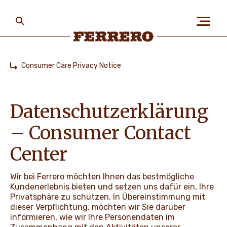
Skip
to
main
content
Ferrero
Consumer Care Privacy Notice
Home
ÜBER FERRERO
Datenschutzerklärung
MENSCH UND UMWELT
– Consumer Contact
Center
UNSERE MARKEN
Wir bei Ferrero möchten Ihnen das bestmögliche
Kundenerlebnis bieten und setzen uns dafür ein, Ihre
Privatsphäre zu schützen. In Übereinstimmung mit
KARRIERE
dieser Verpflichtung, möchten wir Sie darüber
informieren, wie wir Ihre Personendaten im