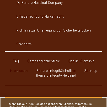
Ferrero Hazelnut Company
Urheberrecht und Markenrecht
Richtlinie zur Offenlegung von Sicherheitslücken
Standorte
FAQ
Datenschutzrichtlinie
Cookie-Richtlinie
Impressum
Ferrero-Integritätshotline
Sitemap
(Ferrero Integrity Helpline)
Youtube Channel
Instagram
LinkedIn
Faceboo
Wenn Sie auf „Alle Cookies akzeptieren“ klicken, stimmen Sie