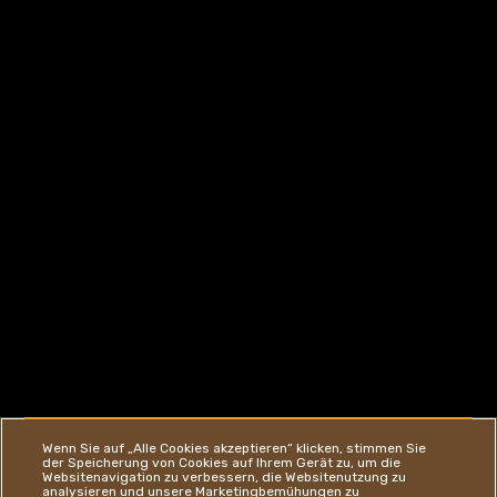
Wenn Sie auf „Alle Cookies akzeptieren“ klicken, stimmen Sie
der Speicherung von Cookies auf Ihrem Gerät zu, um die
Websitenavigation zu verbessern, die Websitenutzung zu
analysieren und unsere Marketingbemühungen zu