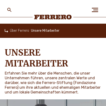
Skip
to
main
content
Ferrero
Über Ferrero
Unsere Mitarbeiter
Home
ÜBER FERRERO
UNSERE
MENSCH UND UMWELT
MITARBEITER
Erfahren Sie mehr über die Menschen, die unser
UNSERE MARKEN
Unternehmen führen, unsere zentralen Werte und
darüber, wie sich die Ferrero-Stiftung (Fondazione
Ferrero) um ihre aktuellen und ehemaligen Mitarbeiter
und um lokale Gemeinschaften kümmert.
KARRIERE