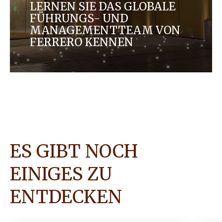
LERNEN SIE DAS GLOBALE
FÜHRUNGS- UND
MANAGEMENTTEAM VON
FERRERO KENNEN
Unser globales Führungs- und Managementteam
lenkt die Strategie und Geschäftstätigkeit von
Ferrero in die Zukunft, während es gleichzeitig auf
unserem Erbe aufbaut.
ES GIBT NOCH
EINIGES ZU
ENTDECKEN