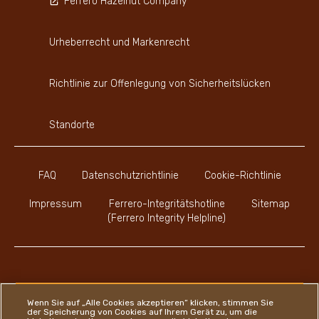
Ferrero Hazelnut Company
Urheberrecht und Markenrecht
Richtlinie zur Offenlegung von Sicherheitslücken
Standorte
FAQ
Datenschutzrichtlinie
Cookie-Richtlinie
Impressum
Ferrero-Integritätshotline
Sitemap
(Ferrero Integrity Helpline)
Youtube Channel
Instagram
LinkedIn
Faceboo
Wenn Sie auf „Alle Cookies akzeptieren“ klicken, stimmen Sie
der Speicherung von Cookies auf Ihrem Gerät zu, um die