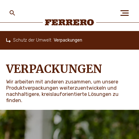
Skip
to
main
content
Ferrero
Schutz der Umwelt
Verpackungen
Home
ÜBER FERRERO
VERPACKUNGEN
MENSCH UND UMWELT
Wir arbeiten mit anderen zusammen, um unsere
Produktverpackungen weiterzuentwickeln und
nachhaltigere, kreislauforientierte Lösungen zu
finden.
UNSERE MARKEN
KARRIERE