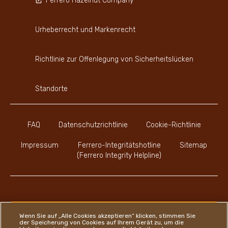
Ferrero Hazelnut Company
Urheberrecht und Markenrecht
Richtlinie zur Offenlegung von Sicherheitslücken
Standorte
FAQ
Datenschutzrichtlinie
Cookie-Richtlinie
Impressum
Ferrero-Integritätshotline
Sitemap
(Ferrero Integrity Helpline)
Youtube Channel
Instagram
LinkedIn
Faceboo
Wenn Sie auf „Alle Cookies akzeptieren“ klicken, stimmen Sie
der Speicherung von Cookies auf Ihrem Gerät zu, um die