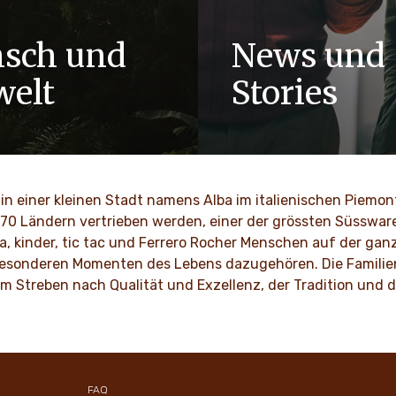
sch und
News und
elt
Stories
enunternehmen sind Werte
MEHR ENTDECKEN
, Integrität und Innovation
tionen in unserer Kultur
in einer kleinen Stadt namens Alba im italienischen Piemo
 170 Ländern vertrieben werden, einer der grössten Süssware
ENTDECKEN
a, kinder, tic tac und Ferrero Rocher Menschen auf der ganz
 besonderen Momenten des Lebens dazugehören. Die Familienk
dem Streben nach Qualität und Exzellenz, der Tradition un
FAQ