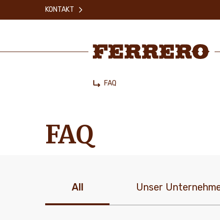
Skip
KONTAKT
to
main
content
Ferrero
FAQ
Home
FAQ
All
Unser Unternehm