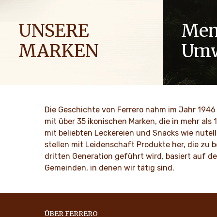
UNSERE
Men
MARKEN
Umw
Menschen auf der ganzen Welt teilen
Als Famili
ihre Begeisterung für die Marken von
wie Respekt
Ferrero. Wir bringen Momente für
seit Genera
gemeinsamen Genuss und Freude in den
verankert.
Die Geschichte von Ferrero nahm im Jahr 1946 
Alltag.
mit über 35 ikonischen Marken, die in mehr als
MEHR 
mit beliebten Leckereien und Snacks wie nutell
MEHR ENTDECKEN
stellen mit Leidenschaft Produkte her, die zu
dritten Generation geführt wird, basiert auf 
Gemeinden, in denen wir tätig sind.
ÜBER FERRERO