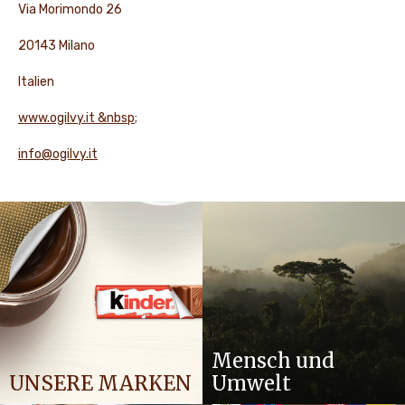
Via Morimondo 26
20143 Milano
Italien
www.ogilvy.it &nbsp
;
info@ogilvy.it
Mensch und
UNSERE MARKEN
Umwelt