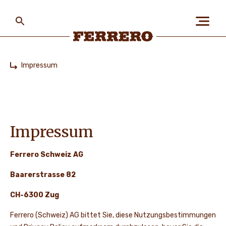
Skip
to
main
content
Ferrero
Impressum
Home
ÜBER FERRERO
MENSCH UND UMWELT
Impressum
Ferrero Schweiz AG
UNSERE MARKEN
Baarerstrasse 82
CH-6300 Zug
KARRIERE
Ferrero (Schweiz) AG bittet Sie, diese Nutzungsbestimmungen