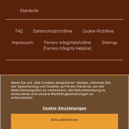
Standorte
FAQ
Datenschutzrichtlinie
Cookie-Richtlinie
Impressum
Ferrero-Integritätshotline
Sitemap
(Ferrero Integrity Helpline)
Youtube Channel
Instagram
LinkedIn
Faceboo
Wenn Sie auf „Alle Cookies akzeptieren“ klicken, stimmen Sie
der Speicherung von Cookies auf Ihrem Gerät zu, um die
Websitenavigation zu verbessern, die Websitenutzung zu
analysieren und unsere Marketingbemühungen zu
unterstützen.
Ferrero
Cookie-Einstellungen
Copyright © Ferrero 2026
Alle ablehnen
KONTAKT
GERMAN