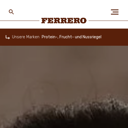
Skip
to
main
content
Ferrero
Unsere Marken
Protein-, Frucht- und Nussriegel
Home
ÜBER FERRERO
MENSCH UND UMWELT
UNSERE MARKEN
KARRIERE