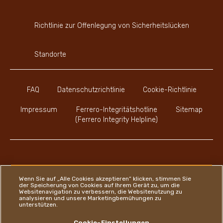
Richtlinie zur Offenlegung von Sicherheitslücken
Standorte
FAQ
Datenschutzrichtlinie
Cookie-Richtlinie
Impressum
Ferrero-Integritätshotline
Sitemap
(Ferrero Integrity Helpline)
Youtube Channel
Instagram
LinkedIn
Faceboo
Wenn Sie auf „Alle Cookies akzeptieren“ klicken, stimmen Sie
der Speicherung von Cookies auf Ihrem Gerät zu, um die
Websitenavigation zu verbessern, die Websitenutzung zu
analysieren und unsere Marketingbemühungen zu
unterstützen.
Ferrero
Cookie-Einstellungen