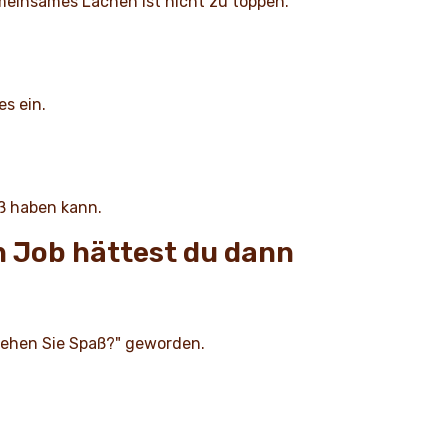
emeinsames Lachen ist nicht zu toppen.
ges ein.
ß haben kann.
 Job hättest du dann
stehen Sie Spaß?" geworden.