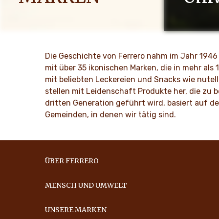
Menschen auf der ganzen Welt teilen
Als Famili
ihre Begeisterung für die Marken von
wie Respekt
Ferrero. Wir bringen Momente für
seit Genera
gemeinsamen Genuss und Freude in den
verankert.
Die Geschichte von Ferrero nahm im Jahr 1946 
Alltag.
mit über 35 ikonischen Marken, die in mehr als
MEHR 
mit beliebten Leckereien und Snacks wie nutell
MEHR ENTDECKEN
stellen mit Leidenschaft Produkte her, die zu
dritten Generation geführt wird, basiert auf 
Gemeinden, in denen wir tätig sind.
ÜBER FERRERO
MENSCH UND UMWELT
UNSERE MARKEN