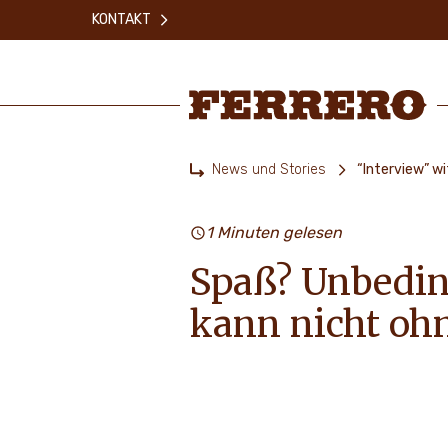
Skip
KONTAKT
to
main
content
Ferrero
News und Stories
“Interview” wi
Home
1 Minuten gelesen
Spaß? Unbedin
kann nicht oh