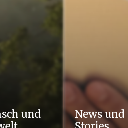
sch und
News und
elt
Stories