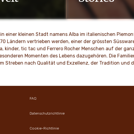
enunternehmen sind Werte
MEHR ENTDECKEN
, Integrität und Innovation
tionen in unserer Kultur
in einer kleinen Stadt namens Alba im italienischen Piemo
 170 Ländern vertrieben werden, einer der grössten Süssware
ENTDECKEN
a, kinder, tic tac und Ferrero Rocher Menschen auf der ganz
 besonderen Momenten des Lebens dazugehören. Die Familienk
dem Streben nach Qualität und Exzellenz, der Tradition un
FAQ
Datenschutzrichtlinie
Cookie-Richtlinie