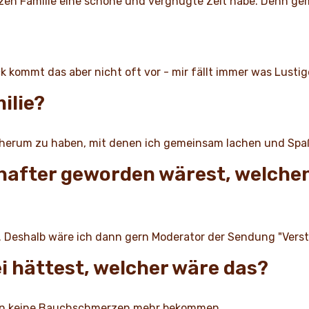
anzen Familie eine schöne und vergnügte Zeit habe. Denn g
k kommt das aber nicht oft vor - mir fällt immer was Lusti
milie?
 herum zu haben, mit denen ich gemeinsam lachen und Spa
hafter geworden wärest, welchen
ht. Deshalb wäre ich dann gern Moderator der Sendung "Ver
i hättest, welcher wäre das?
en keine Bauchschmerzen mehr bekommen...