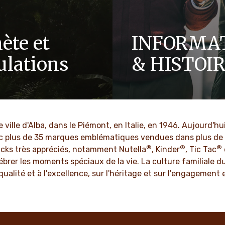
ète et
INFORMA
ulations
& HISTOI
entreprise familiale, des
EN SAVOIR PLUS
es que le respect, l'intégrité
tion sont ancrées dans notre
uis des générations.
ille d'Alba, dans le Piémont, en Italie, en 1946. Aujourd'hui
c plus de 35 marques emblématiques vendues dans plus de 17
®
®
®
OIR PLUS
acks très appréciés, notamment Nutella
, Kinder
, Tic Tac
lébrer les moments spéciaux de la vie. La culture familiale d
ualité et à l'excellence, sur l'héritage et sur l'engagemen