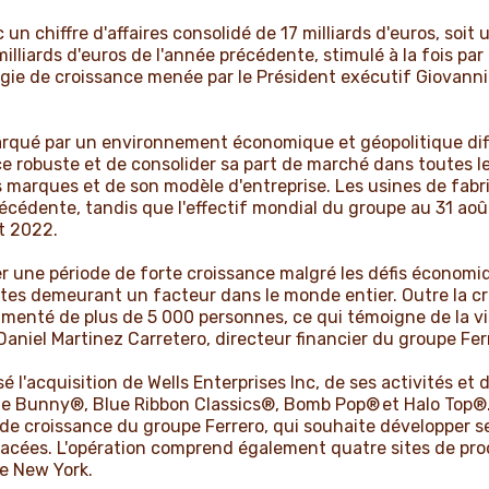
c un chiffre d'affaires consolidé de 17 milliards d'euros, so
 milliards d'euros de l'année précédente, stimulé à la fois par
égie de croissance menée par le Président exécutif Giovanni
ué par un environnement économique et géopolitique diffic
e robuste et de consolider sa part de marché dans toutes le
es marques et de son modèle d'entreprise. Les usines de fab
écédente, tandis que l'effectif mondial du groupe au 31 aoû
ût 2022.
ne période de forte croissance malgré les défis économiqu
ntes demeurant un facteur dans le monde entier. Outre la cro
gmenté de plus de 5 000 personnes, ce qui témoigne de la vi
Daniel Martinez Carretero, directeur financier du groupe Fer
sé l'acquisition de Wells Enterprises Inc, de ses activités et 
 Bunny®, Blue Ribbon Classics®, Bomb Pop® et Halo Top®. C
e de croissance du groupe Ferrero, qui souhaite développer 
lacées. L'opération comprend également quatre sites de pro
de New York.