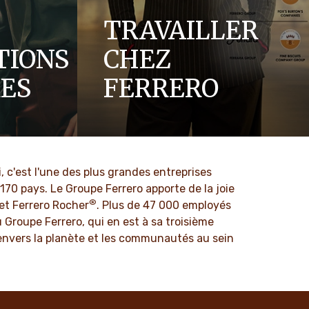
TRAVAILLER
TIONS
CHEZ
RES
FERRERO
Loved by generations, crafted by you.
EN SAVOIR PLUS
, c'est l'une des plus grandes entreprises
0 pays. Le Groupe Ferrero apporte de la joie
®
et Ferrero Rocher
. Plus de 47 000 employés
u Groupe Ferrero, qui en est à sa troisième
t envers la planète et les communautés au sein