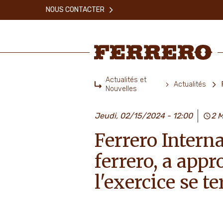
Skip
NOUS CONTACTER
to
main
content
Ferrero
Actualités et
Actualités
Nouvelles
Home
Jeudi, 02/15/2024 - 12:00
2 M
Ferrero Interna
ferrero, a appr
l'exercice se t