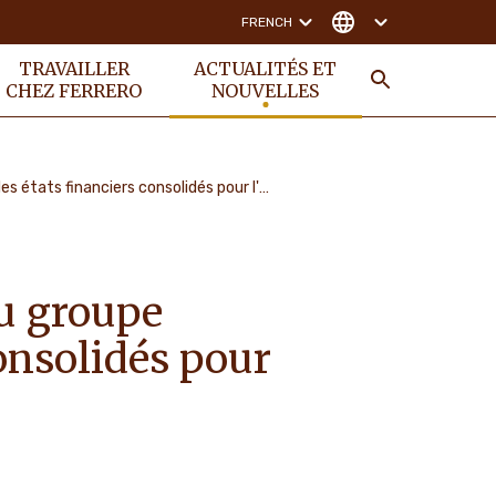
FRENCH
TRAVAILLER
ACTUALITÉS ET
CHEZ FERRERO
NOUVELLES
RECHER
Ferrero International s.a., société mère du groupe ferrero, a approuvé les états financiers consolidés pour l'exercice se terminant le 31 août 2023
du groupe
consolidés pour