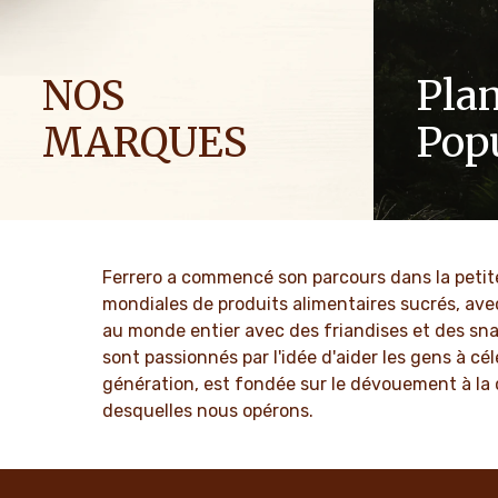
NOS
Plan
MARQUES
Pop
Nous fabriquons nos produits avec soin
En tant qu'
et passion pour créer des moments de
valeurs tell
joie uniques qui rassemblent les gens,
et l'innova
génération après génération.
culture dep
Ferrero a commencé son parcours dans la petite v
mondiales de produits alimentaires sucrés, ave
EN SAVOIR PLUS
EN SAV
au monde entier avec des friandises et des sn
sont passionnés par l'idée d'aider les gens à cé
génération, est fondée sur le dévouement à la q
desquelles nous opérons.