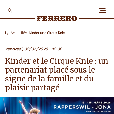
Skip
to
main
content
Ferrero
Actualités
Kinder und Circus Knie
Home
A PROPOS DE NOUS
Vendredi, 02/06/2026 - 12:00
Kinder et le Cirque Knie : un
PLANÈTE ET POPULATIONS
partenariat placé sous le
signe de la famille et du
NOS MARQUES
plaisir partagé
TRAVAILLER CHEZ FERRERO