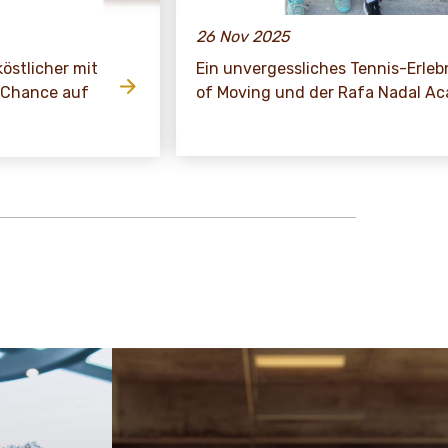
26 Nov 2025
stlicher mit
Ein unvergessliches Tennis-Erleb
r Chance auf
of Moving und der Rafa Nadal A