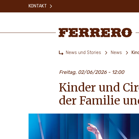
Skip
KONTAKT
to
main
content
Ferrero
News und Stories
News
Kin
Home
Freitag, 02/06/2026 - 12:00
Kinder und Cir
der Familie u