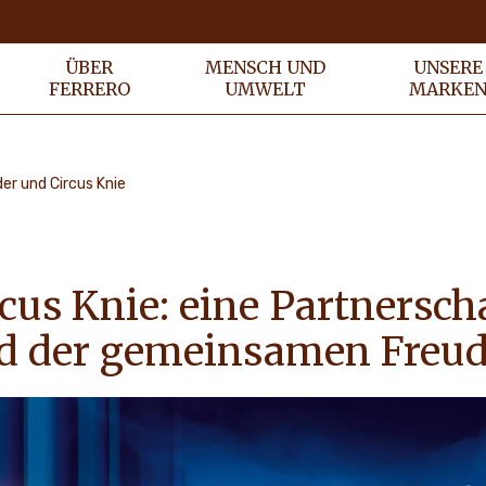
ÜBER
MENSCH UND
UNSERE
FERRERO
UMWELT
MARKE
der und Circus Knie
cus Knie: eine Partnersch
nd der gemeinsamen Freu