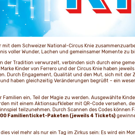
Jahr mit dem Schweizer National-Circus Knie zusammenzuarbe
bnis voller Wunder, Lachen und gemeinsamer Momente zu bi
 in der Tradition verwurzelt, verbinden sich durch eine ge
e Marke Kinder von Ferrero und der Circus Knie haben jeweil
. Durch Engagement, Qualität und den Mut, sich mit der Z
 und haben gleichzeitig Veränderungen begrüßt – ein wesen
r Familien ein, Teil der Magie zu werden. Ausgewählte Kinde
rden mit einem Aktionsaufkleber mit QR-Code versehen, der
nnspiel teilzunehmen. Durch Scannen des Codes können Fa
100 Familienticket-Paketen (jeweils 4 Tickets)
gewinne
 dies viel mehr als nur ein Tag im Zirkus sein: Es wird ein