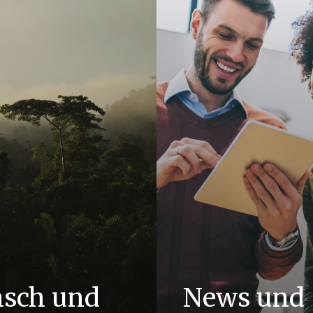
sch und
News und