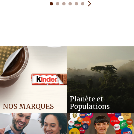
Planète et
NOS MARQUES
Populations