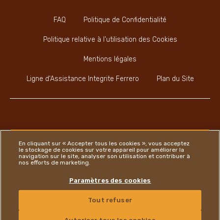
FAQ
Politique de Confidentialité
Politique relative à l'utilisation des Cookies
Mentions légales
Ligne d'Assistance Integrite Ferrero
Plan du Site
Youtube Channel
Instagram
LinkedIn
Faceboo
En cliquant sur « Accepter tous les cookies », vous acceptez
le stockage de cookies sur votre appareil pour améliorer la
navigation sur le site, analyser son utilisation et contribuer à
nos efforts de marketing.
Ferrero
Paramètres des cookies
Copyright © Ferrero 2026
Tout refuser
NOUS CONTACTER
FRENCH