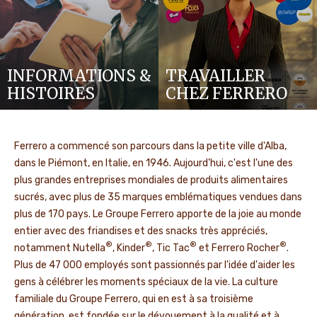
INFORMATIONS &
TRAVAILLER
HISTOIRES
CHEZ FERRERO
Ferrero a commencé son parcours dans la petite ville d'Alba,
dans le Piémont, en Italie, en 1946. Aujourd'hui, c'est l'une des
plus grandes entreprises mondiales de produits alimentaires
sucrés, avec plus de 35 marques emblématiques vendues dans
plus de 170 pays. Le Groupe Ferrero apporte de la joie au monde
entier avec des friandises et des snacks très appréciés,
®
®
®
®
notamment Nutella
, Kinder
, Tic Tac
et Ferrero Rocher
.
Plus de 47 000 employés sont passionnés par l'idée d'aider les
gens à célébrer les moments spéciaux de la vie. La culture
familiale du Groupe Ferrero, qui en est à sa troisième
génération, est fondée sur le dévouement à la qualité et à