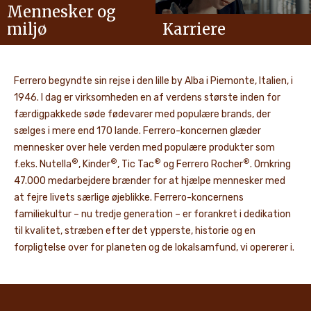
Mennesker og
miljø
Karriere
Ferrero begyndte sin rejse i den lille by Alba i Piemonte, Italien, i
1946. I dag er virksomheden en af verdens største inden for
færdigpakkede søde fødevarer med populære brands, der
sælges i mere end 170 lande. Ferrero-koncernen glæder
mennesker over hele verden med populære produkter som
®
®
®
®
f.eks. Nutella
, Kinder
, Tic Tac
og Ferrero Rocher
. Omkring
47.000 medarbejdere brænder for at hjælpe mennesker med
at fejre livets særlige øjeblikke. Ferrero-koncernens
familiekultur – nu tredje generation – er forankret i dedikation
til kvalitet, stræben efter det ypperste, historie og en
forpligtelse over for planeten og de lokalsamfund, vi opererer i.