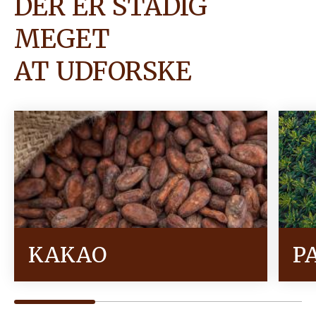
DER ER STADIG
MEGET
AT UDFORSKE
KAKAO
P