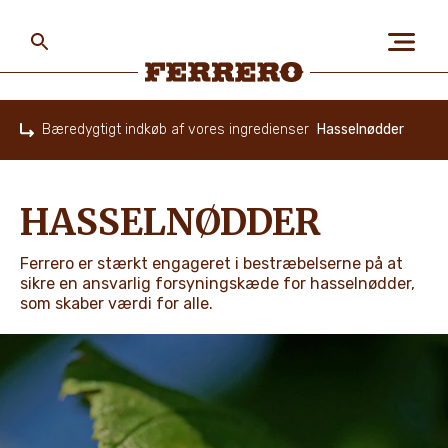
Skip
to
main
content
Ferrero
Bæredygtigt indkøb af vores ingredienser
Hasselnødder
Home
OM OS
HASSELNØDDER
MENNESKER OG MILJØ
Ferrero er stærkt engageret i bestræbelserne på at
sikre en ansvarlig forsyningskæde for hasselnødder,
som skaber værdi for alle.
VORES BRANDS
KARRIERE