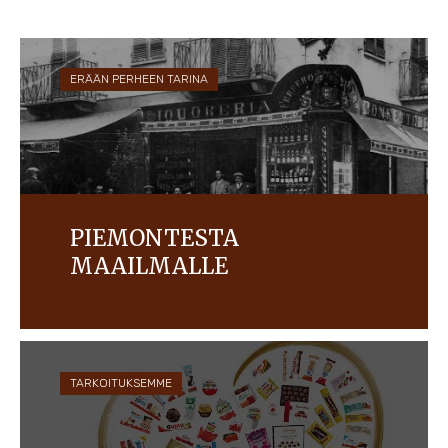
ERÄÄN PERHEEN TARINA
PIEMONTESTA
MAAILMALLE
Ferreron matka sai alkunsa pienenä
pasticceriana Alban kaupungissa Italiassa.
Nykyään se on yksi maailman suurimmista
makeisyhtiöistä, joka tarjoaa monia ikonisia ja
rakastettuja tuotemerkkejä.
TARKOITUKSEMME