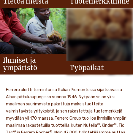
Tietoa meistä
Tuotemerkkimme
Ihmiset ja
ympäristö
Työpaikat
Ferrero aloitti toimintansa Italian Piemontessa sijaitsevassa
Alban pikkukaupungissa vuonna 1946. Nykyään se on yksi
maailman suurimmista pakattuja makeistuotteita
valmistavista yrityksistä, ja sen rakastettuja tuotemerkkejä
myydään yli 170 maassa. Ferrero Group tuo iloa ihmisille ympäri
®
®
maailmaa rakastetuilla tuotteilla, kuten Nutella
, Kinder
, Tic
®
®
Tac
ja Ferrero Rocher
. Noin 47 000 työntekijäämme auttaa