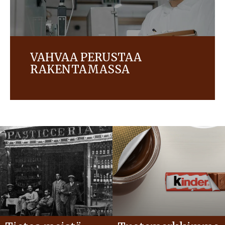
VAHVAA PERUSTAA
RAKENTAMASSA
Vakiintuneilla käytännöillämme ja kannoillamme on
ratkaiseva merkitys haluamamme tulevaisuuden
muovaamisessa. Tutustu siihen, miten
varmistamme korkealaatuisten tuotemerkkien
säilymisen ja huolehdimme samalla ympäristöstä,
viljelijöistä ja paikallisista yhteisöistä.