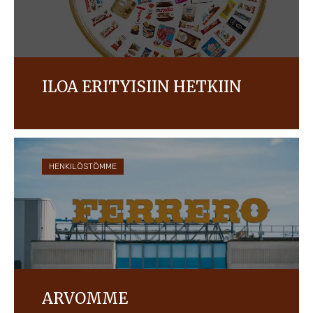
ILOA ERITYISIIN HETKIIN
Valmistamme laadukkaita tuotteita, jotka tuovat
iloa kuluttajille ympäri maailmaa. Samalla
huolehdimme ihmisistä ja ympäristöstä.
HENKILÖSTÖMME
ARVOMME