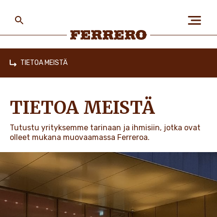
Skip
to
main
content
Ferrero
TIETOA MEISTÄ
Home
TIETOA MEISTÄ
TIETOA MEISTÄ
IHMISET JA YMPÄRISTÖ
Tutustu yrityksemme tarinaan ja ihmisiin, jotka ovat
olleet mukana muovaamassa Ferreroa.
TUOTEMERKKIMME
TYÖPAIKAT