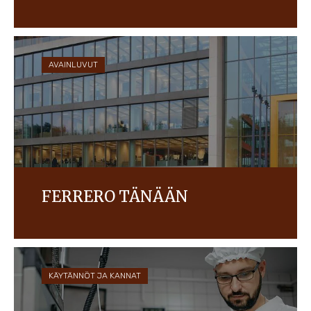
Tutustu Ferreron johtoryhmään, arvoihin ja
säätiöön.
AVAINLUVUT
FERRERO TÄNÄÄN
Ferrero on nykyään maailman kolmanneksi suurin
suklaamakeisten valmistaja, jonka yli 35
tuotemerkkiä myydään yli 170 maassa.
KÄYTÄNNÖT JA KANNAT