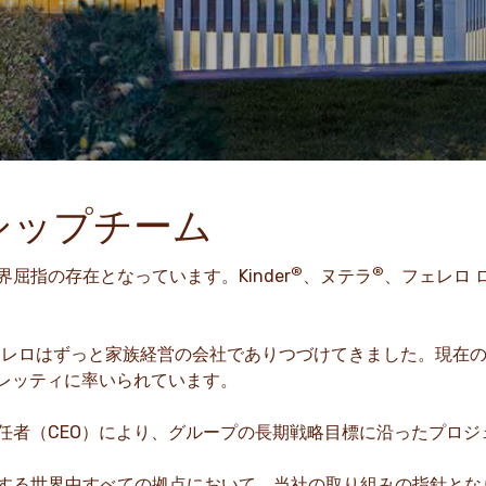
シップチーム
®
®
屈指の存在となっています。Kinder
、ヌテラ
、フェレロ 
フェレロはずっと家族経営の会社でありつづけてきました。現在
ィレッティに率いられています。
任者（CEO）により、グループの長期戦略目標に沿ったプロジ
する世界中すべての拠点において、当社の取り組みの指針とな