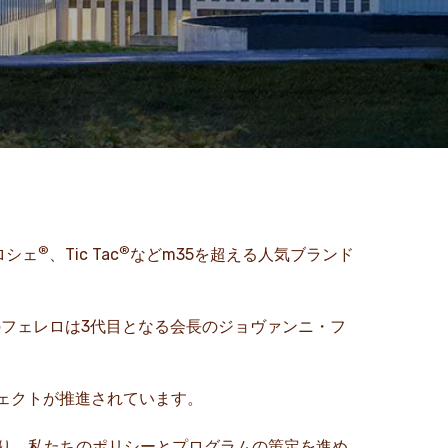
®
®
ロシェ
、Tic Tac
などm35を超える人気ブランド
のフェレロは3代目となる会長のジョヴァンニ・フ
ェクトが推進されています。
り、私たちのポリシーとプログラムの策定を進め