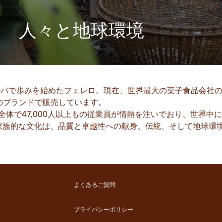
人々と地球環境
家族経営の企業として、尊敬、誠実、革新といった価値観
は、何世代にもわたって私たちの企業文化に組み込まれて
きました。
バで歩みを始めたフェレロ。現在、世界最大の菓子食品会社のひと
詳細を見る
上のブランドで販売しています。
体で47,000人以上もの従業員が情熱を注いでおり、世界中
家族的な文化は、品質と卓越性への献身、伝統、そして地球環
よくあるご質問
プライバシーポリシー