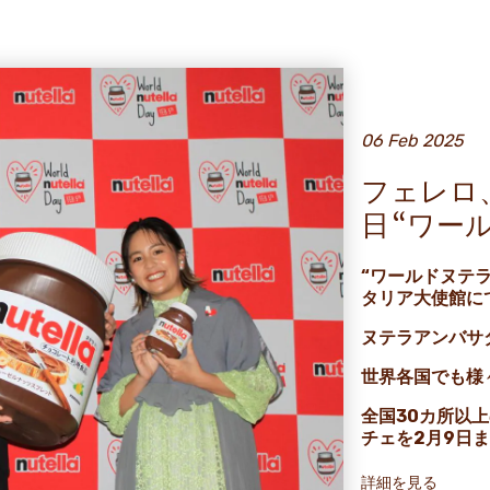
06 Feb 2025
フェレロ
日 “ワー
“ワールドヌテラ
タリア大使館に
ヌテラアンバサ
世界各国でも様
全国30カ所以
チェを2月9日
詳細を見る