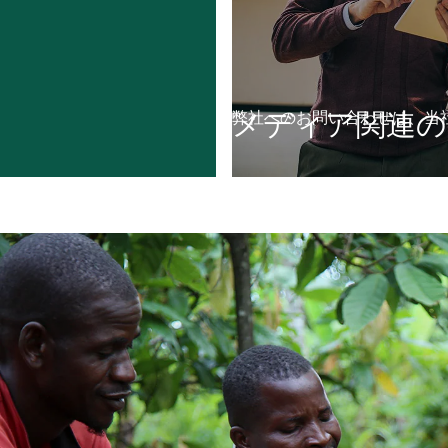
メディア関連の
弊社へのお問い合わせは、当
ード用画像および報道関
jpcs@ferrero.com
)ま
詳細を見る