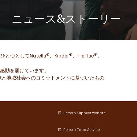
ニュース&ストーリー
ニュースルームでは、フェレロとそのブランドに関する最
新情報、ストーリー、プレスリリースをご覧いただけま
す。
®
®
®
つとしてNutella
、Kinder
、Tic Tac
、
詳細を見る
に感動を届けています。
境と地域社会へのコミットメントに基づいたもの
Ferrero Supplier Website
Ferrero Food Service