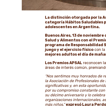
La distinción otorgada por la 
categoría Hábitos Saludables p
adolescentes en Argentina.
Buenos Aires, 13 de noviembre 
Salud y Alimentos con el Premi
programa de Responsabilidad S
juego y el ejercicio físico
con la
mejores adultos el día de mañ
Los Premios APSAL
reconocen la 
áreas de interés común, premiando 
“Nos sentimos muy honrados de rec
la Asociación de Profesionales de
significativas y, en esta oportuni
por su
compromiso constante con el
su décimo aniversario y lo celebr
organizaciones internacionales, as
más niños.”
expresó Laura Perdo