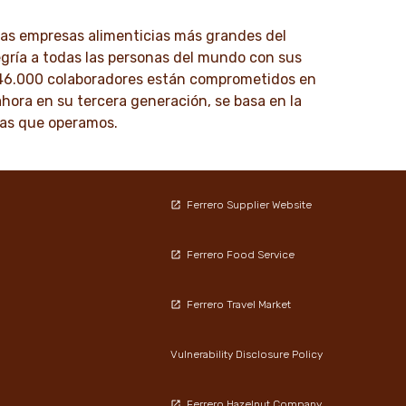
los contactos para medios y recursos
 las empresas alimenticias más grandes del
para descargar.
egría a todas las personas del mundo con sus
46.000 colaboradores están comprometidos en
DESCUBRE MÁS
ahora en su tercera generación, se basa en la
 las que operamos.
Ferrero Supplier Website
Ferrero Food Service
Ferrero Travel Market
Vulnerability Disclosure Policy
Ferrero Hazelnut Company