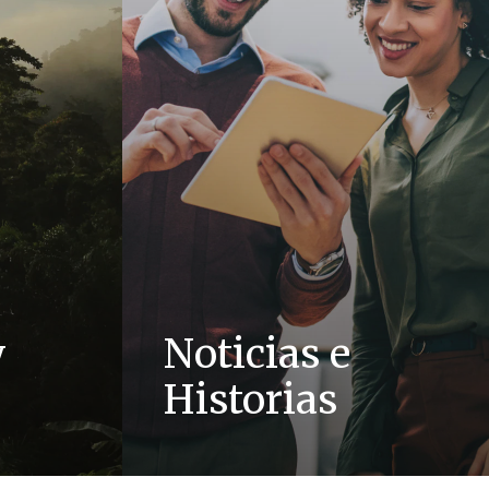
y
Noticias e
Historias
res como el
Consulta las últimas noticias,
novación se
comunicados de prensa e hisotrias de
ltura
Ferrero alrededor del mundo, así como