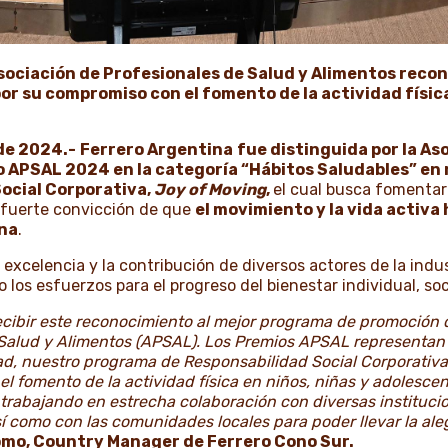
Asociación de Profesionales de Salud y Alimentos recon
or su compromiso con el fomento de la actividad física
de 2024.-
Ferrero Argentina
fue distinguida por la As
o APSAL 2024 en la categoría “Hábitos Saludables” en
ocial Corporativa,
Joy of Moving
,
el cual busca fomentar
 fuerte convicción de que
el movimiento y la vida activa 
ana
.
excelencia y la contribución de diversos actores de la indus
los esfuerzos para el progreso del bienestar individual, soc
ibir este reconocimiento al mejor programa de promoción d
 Salud y Alimentos (APSAL). Los Premios APSAL representan 
dad, nuestro programa de Responsabilidad Social Corporativa
 fomento de la actividad física en niños, niñas y adolescen
a trabajando en estrecha colaboración con diversas instituc
í como con las comunidades locales para poder llevar la ale
mo, Country Manager de Ferrero Cono Sur.