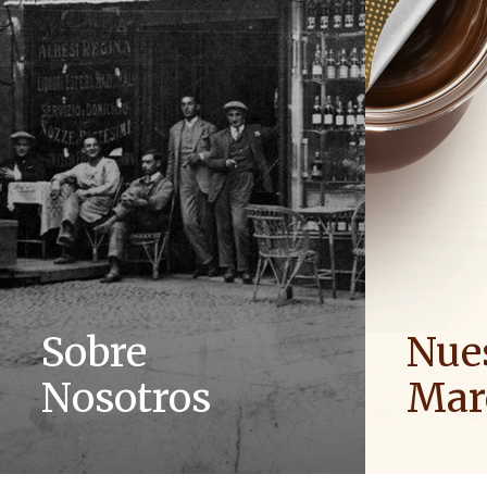
Sobre
Nue
Nosotros
Mar
La historia del Grupo Ferrero y su misión.
Difundimos 
Desde los primeros pasos hasta un éxito
familias pa
mundial.
mundo.