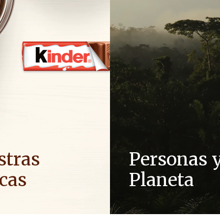
stras
Personas 
cas
Planeta
energía positiva en las
Como empresa familiar, valo
ra traer más optimismo al
respeto, la integridad y la in
han integrado en nuestra cu