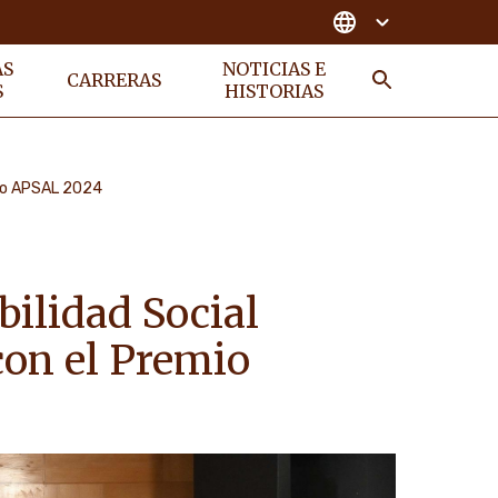
AS
NOTICIAS E
CARRERAS
S
HISTORIAS
BUSCAR
mio APSAL 2024
ilidad Social
con el Premio