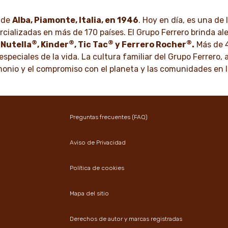
durante generaciones.
o de
Alba, Piamonte, Italia, en 1946
. Hoy en día, es una de
BRE MÁS
cializadas en más de 170 países. El Grupo Ferrero brinda al
®
®
®
®
DESCUBRE MÁS
s
Nutella
, Kinder
, Tic Tac
y Ferrero Rocher
.
Más de 
speciales de la vida. La cultura familiar del Grupo Ferrero, 
rimonio y el compromiso con el planeta y las comunidades en
Preguntas frecuentes (FAQ)
Aviso de Privacidad
Política de cookies
Mapa del sitio
Derechos de autor y marcas registradas