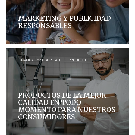
MARKETING Y PUBLICIDAD
RESPONSABLES
Queremos asegurarnos de que nuestras
comunicaciones de marketing ayuden a los
consumidores a tomar decisiones apropiadas
sobre los productos alimenticios que compran y
consumen.
CALIDAD Y SEGURIDAD DEL PRODUCTO
PRODUCTOS DE LA MEJOR
CALIDAD EN TODO
MOMENTO PARA NUESTROS
CONSUMIDORES
Las personas disfrutan de nuestros productos en
más de 170 países, y es nuestra responsabilidad