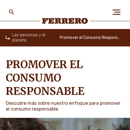
Skip
to
main
content
Ferrero
Las personas y el
Promover el Consumo Responsable
planeta
Home
SOBRE NOSOTROS
PROMOVER EL
LAS PERSONAS Y EL
CONSUMO
PLANETA
RESPONSABLE
NUESTRAS MARCAS
Descubre más sobre nuestro enfoque para promover
el consumo responsable.
CARRERAS