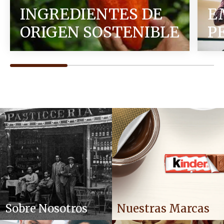
INGREDIENTES DE
E
ORIGEN SOSTENIBLE
P
Sobre Nosotros
Nuestras Marcas