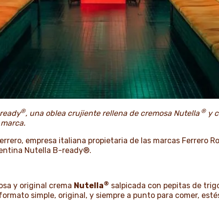
®
®
 ready
, una oblea crujiente rellena de cremosa Nutella
y c
a marca.
errero, empresa italiana propietaria de las marcas Ferrero R
gentina
Nutella B-ready
®.
®
osa y original crema
Nutella
salpicada con pepitas de trig
 formato simple, original, y siempre a punto para comer, est