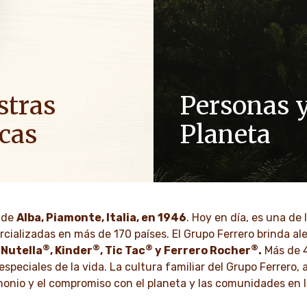
stras
Personas 
cas
Planeta
energía positiva en las
Como empresa familiar, valo
ra traer más optimismo al
respeto, la integridad y la in
han integrado en nuestra cu
durante generaciones.
o de
Alba, Piamonte, Italia, en 1946
. Hoy en día, es una de
BRE MÁS
cializadas en más de 170 países. El Grupo Ferrero brinda al
®
®
®
®
DESCUBRE MÁS
s
Nutella
, Kinder
, Tic Tac
y Ferrero Rocher
.
Más de 
speciales de la vida. La cultura familiar del Grupo Ferrero, 
rimonio y el compromiso con el planeta y las comunidades en