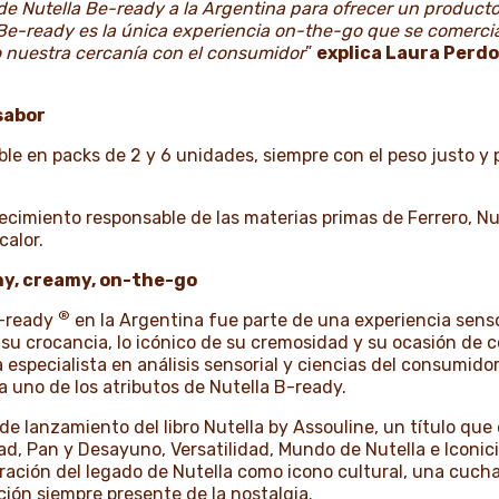
de Nutella Be-ready a la Argentina para ofrecer un producto
Be-ready es la única experiencia on-the-go que se comercia
o nuestra cercanía con el consumidor
”
explica Laura Perd
sabor
ble en packs de 2 y 6 unidades, siempre con el peso justo 
tecimiento responsable de las materias primas de Ferrero, N
calor.
y, creamy, on-the-go
®
B-ready
en la Argentina fue parte de una experiencia senso
 su crocancia, lo icónico de su cremosidad y su ocasión de
especialista en análisis sensorial y ciencias del consumidor
 uno de los atributos de Nutella B-ready.
de lanzamiento del libro Nutella by Assouline, un título que 
ad, Pan y Desayuno, Versatilidad, Mundo de Nutella e Iconicid
ración del legado de Nutella como icono cultural, una cuch
ción siempre presente de la nostalgia.