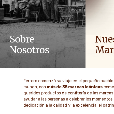
Sobre
Nue
Nosotros
Mar
La historia del Grupo Ferrero y su misión.
Difundimos 
Desde los primeros pasos hasta un éxito
familias pa
mundial.
mundo.
Ferrero comenzó su viaje en el pequeño puebl
DESCUBRE MÁS
DESCU
mundo, con
más de 35 marcas icónicas
comer
queridos productos de confitería de las marca
ayudar a las personas a celebrar los momentos e
dedicación a la calidad y la excelencia, el pat