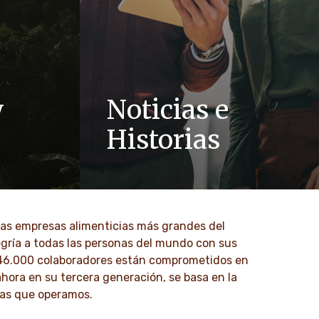
y
Noticias e
Historias
res como el
Consulta las últimas noticias,
novación se
comunicados de prensa e hisotrias de
ltura
Ferrero alrededor del mundo, así como
los contactos para medios y recursos
 las empresas alimenticias más grandes del
para descargar.
egría a todas las personas del mundo con sus
46.000 colaboradores están comprometidos en
DESCUBRE MÁS
ahora en su tercera generación, se basa en la
 las que operamos.