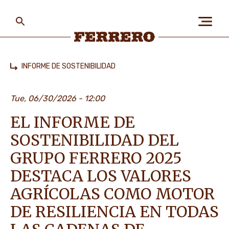
Skip
to
main
content
Ferrero
INFORME DE SOSTENIBILIDAD
Home
SOBRE NOSOTROS
Tue, 06/30/2026 - 12:00
EL INFORME DE
LAS PERSONAS Y EL
PLANETA
SOSTENIBILIDAD DEL
GRUPO FERRERO 2025
DESTACA LOS VALORES
NUESTRAS MARCAS
AGRÍCOLAS COMO MOTOR
DE RESILIENCIA EN TODAS
CARRERAS