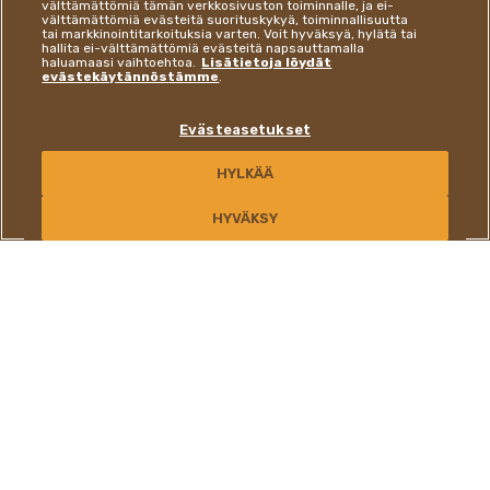
välttämättömiä tämän verkkosivuston toiminnalle, ja ei-
välttämättömiä evästeitä suorituskykyä, toiminnallisuutta
tai markkinointitarkoituksia varten. Voit hyväksyä, hylätä tai
hallita ei-välttämättömiä evästeitä napsauttamalla
haluamaasi vaihtoehtoa.
Lisätietoja löydät
evästekäytännöstämme
.
Evästeasetukset
HYLKÄÄ
OTA YHTEYTTÄ
HYVÄKSY
AINUTLAATUINEN JA
EREHTYMÄTÖN MAKU
Erittäin rapea. Ihanan rouskuva. Herkullisen täyteläinen.
Hieman suklainen.