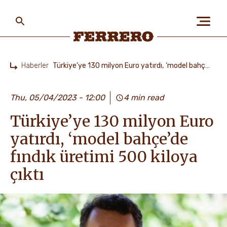
Skip
to
main
content
Ferrero
Haberler
Türkiye’ye 130 milyon Euro yatırdı, ‘model bahçe’de fındık üretimi 500 kiloya çıktı
Home
HAKKIMIZDA
Thu, 05/04/2023 - 12:00
4 min read
Türkiye’ye 130 milyon Euro
İNSANLAR VE GEZEGEN
yatırdı, ‘model bahçe’de
fındık üretimi 500 kiloya
MARKALARIMIZ
çıktı
KARIYER FIRSATLARI