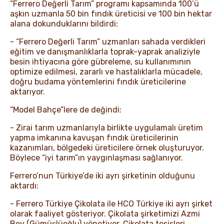
“Ferrero Değerli Tarım” programı kapsamında 100’ü
aşkın uzmanla 50 bin fındık üreticisi ve 100 bin hektar
alana dokunduklarını bildirdi:
- “Ferrero Değerli Tarım” uzmanları sahada verdikleri
eğitim ve danışmanlıklarla toprak-yaprak analiziyle
besin ihtiyacına göre gübreleme, su kullanımının
optimize edilmesi, zararlı ve hastalıklarla mücadele,
doğru budama yöntemlerini fındık üreticilerine
aktarıyor.
“Model Bahçe”lere de değindi:
- Zirai tarım uzmanlarıyla birlikte uygulamalı üretim
yapma imkanına kavuşan fındık üreticilerinin
kazanımları, bölgedeki üreticilere örnek oluşturuyor.
Böylece “iyi tarım”ın yaygınlaşması sağlanıyor.
Ferrero’nun Türkiye’de iki ayrı şirketinin olduğunu
aktardı:
- Ferrero Türkiye Çikolata ile HCO Türkiye iki ayrı şirket
olarak faaliyet gösteriyor. Çikolata şirketimizi Azmi
Bey (Gümüşlüoğlu) yönetiyor. Çikolata tesisleri