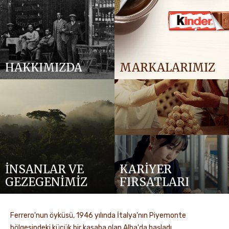
HAKKIMIZDA
MARKALARIMIZ
İNSANLAR VE
KARİYER
GEZEGENİMİZ
FIRSATLARI
Ferrero'nun öyküsü, 1946 yılında İtalya'nın Piyemonte
bölgesindeki küçük bir kasaba olan Alba'da başladı.