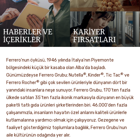
HABERLER VE
KARİYER
İÇERİKLER
FIRSATLARI
Ferrero'nun öyküsü, 1946 yılında İtalya'nın Piyemonte
bölgesindeki küçük bir kasaba olan Alba'da başladı.
®
®
®
Günümüzdeyse Ferrero Grubu; Nutella
, Kinder
, Tic Tac
ve
®
Ferrero Rocher
gibi çok sevilen ürünleriyle dünyanın dört bir
yanındaki insanlara neşe sunuyor. Ferrero Grubu, 170'ten fazla
ülkede satılan 35'ten fazla ikonik markasıyla dünyanın en büyük
paketli tatlı gıda ürünleri şirketlerinden biri. 46.000'den fazla
çalışanımızla, insanların hayatın özel anlarını kaliteli ürünlerle
kutlamalarına yardımcı olmak için çalışıyoruz. Gezegene ve
faaliyet gösterdiğimiz toplumlara bağlılık, Ferrero Grubu'nun
aile kültürünün odağında yer alır.