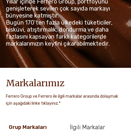
Yıllar içinde Ferrero Group, portföyünü
genişleterek sevilen çok sayıda markayı
HABERLER VE İÇERIKLER
bünyesine katmıştır.
Bugün 170’ten fazla ülkedeki tüketiciler,
bisküvi, atıştırmalık, dondurma ve daha
fazlasını kapsayan farklı kategorilerde
markalarımızın keyfini çıkarabilmektedir.
Markalarımız
Ferrero Group ve Ferrero ile ilgili markalar arasında dolaşmak
için aşağıdaki linke tıklayınız.*
İlgili Markalar
Grup Markaları