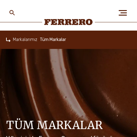
Skip
to
main
content
Ferrero
Markalarımız
Tüm Markalar
Home
HAKKIMIZDA
İNSANLAR VE GEZEGEN
MARKALARIMIZ
TÜM MARKALAR
KARIYER FIRSATLARI