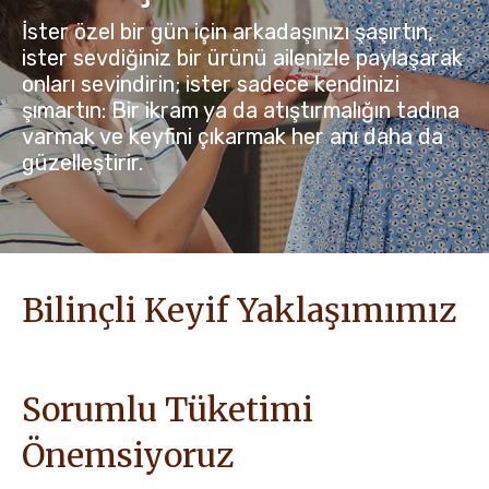
İster özel bir gün için arkadaşınızı şaşırtın,
HABERLER VE İÇERIKLER
ister sevdiğiniz bir ürünü ailenizle paylaşarak
onları sevindirin; ister sadece kendinizi
şımartın: Bir ikram ya da atıştırmalığın tadına
varmak ve keyfini çıkarmak her anı daha da
güzelleştirir.
Bilinçli Keyif Yaklaşımımız
Sorumlu Tüketimi
Önemsiyoruz