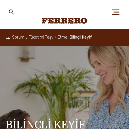
Skip
to
main
content
Ferrero
Sorumlu Tüketimi Teşvik Etme
Bilinçli Keyif
Home
HAKKIMIZDA
İNSANLAR VE GEZEGEN
MARKALARIMIZ
KARIYER FIRSATLARI
BİLİNÇLİ KEYİF