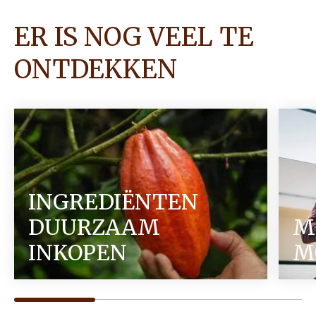
ER IS NOG VEEL TE
ONTDEKKEN
INGREDIËNTEN
DUURZAAM
M
INKOPEN
M