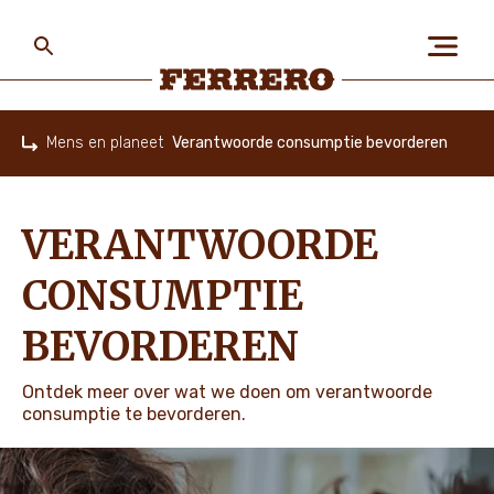
Skip
to
main
content
Ferrero
Mens en planeet
Verantwoorde consumptie bevorderen
Home
OVER ONS
VERANTWOORDE
MENS EN PLANEET
CONSUMPTIE
BEVORDEREN
ONZE MERKEN
Ontdek meer over wat we doen om verantwoorde
consumptie te bevorderen.
VACATURES