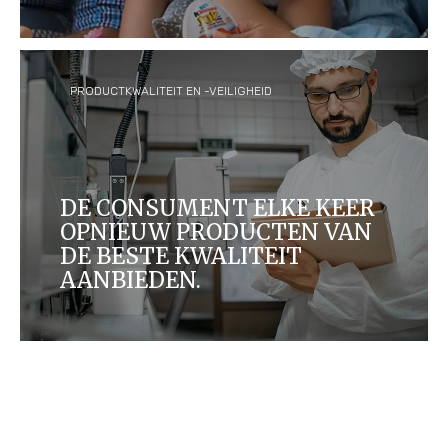
Wij willen verzekeren dat onze
marketingcommunicatie consumenten helpt bij
het maken van gepaste keuzes over de
voedingsmiddelen die ze kopen en consumeren.
PRODUCTKWALITEIT EN -VEILIGHEID
DE CONSUMENT ELKE KEER
OPNIEUW PRODUCTEN VAN
DE BESTE KWALITEIT
AANBIEDEN.
Mensen genieten van onze producten in meer dan
170 landen, en het is onze verantwoordelijkheid
ervoor te zorgen dat deze producten aan hoge
normen voldoen.