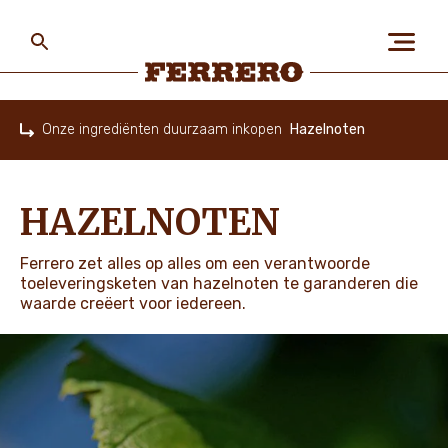
Skip
to
main
content
Ferrero
Onze ingrediënten duurzaam inkopen
Hazelnoten
Home
OVER ONS
HAZELNOTEN
MENS EN PLANEET
Ferrero zet alles op alles om een verantwoorde
toeleveringsketen van hazelnoten te garanderen die
waarde creëert voor iedereen.
ONZE MERKEN
VACATURES