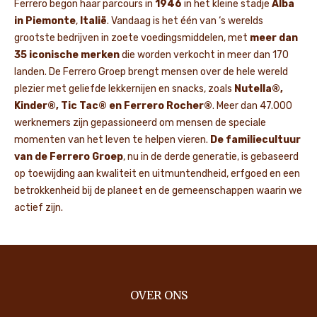
Ferrero begon haar parcours in
1946
in het kleine stadje
Alba
in Piemonte
,
Italië
. Vandaag is het één van ‘s werelds
grootste bedrijven in zoete voedingsmiddelen, met
meer dan
35 iconische merken
die worden verkocht in meer dan 170
landen. De Ferrero Groep brengt mensen over de hele wereld
plezier met geliefde lekkernijen en snacks, zoals
Nutella®,
Kinder®, Tic Tac® en Ferrero Rocher®
. Meer dan 47.000
werknemers zijn gepassioneerd om mensen de speciale
momenten van het leven te helpen vieren.
De familiecultuur
van de Ferrero Groep
, nu in de derde generatie, is gebaseerd
op toewijding aan kwaliteit en uitmuntendheid, erfgoed en een
betrokkenheid bij de planeet en de gemeenschappen waarin we
actief zijn.
OVER ONS