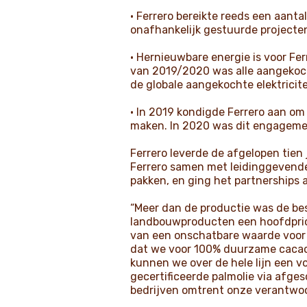
• Ferrero bereikte reeds een aan
onafhankelijk gestuurde projecten 
• Hernieuwbare energie is voor Fer
van 2019/2020 was alle aangekoch
de globale aangekochte elektrici
• In 2019 kondigde Ferrero aan om
maken. In 2020 was dit engagemen
Ferrero leverde de afgelopen tie
Ferrero samen met leidinggevende
pakken, en ging het partnerships a
“Meer dan de productie was de b
landbouwproducten een hoofdprior
van een onschatbare waarde voor z
dat we voor 100% duurzame cacao
kunnen we over de hele lijn een v
gecertificeerde palmolie via afg
bedrijven omtrent onze verantwoord