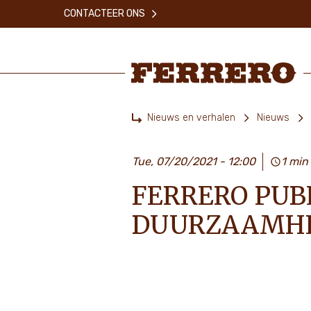
Skip
CONTACTEER ONS
to
main
content
Ferrero
Nieuws en verhalen
Nieuws
Home
Tue, 07/20/2021 - 12:00
1 min
FERRERO PUBL
DUURZAAMHE