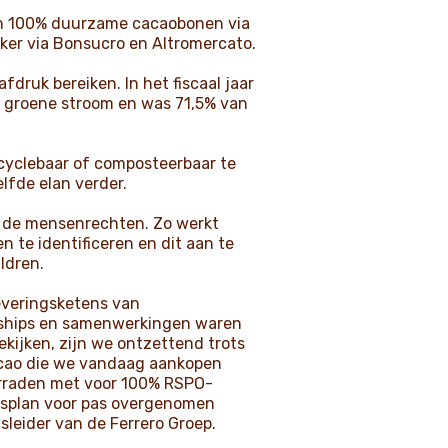
van 100% duurzame cacaobonen via
iker via Bonsucro en Altromercato.
fdruk bereiken. In het fiscaal jaar
% groene stroom en was 71,5% van
ecyclebaar of composteerbaar te
lfde elan verder.
n de mensenrechten. Zo werkt
te identificeren en dit aan te
ldren.
everingsketens van
erships en samenwerkingen waren
kijken, zijn we ontzettend trots
acao die we vandaag aankopen
oorraden met voor 100% RSPO-
gsplan voor pas overgenomen
sleider van de Ferrero Groep.