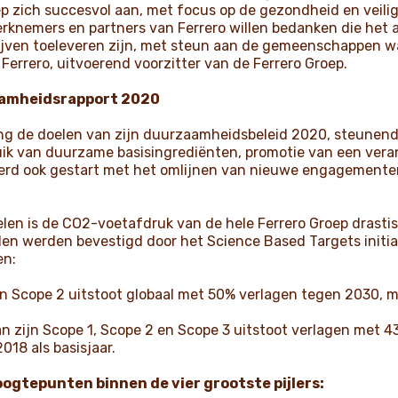
ep zich succesvol aan, met focus op de gezondheid en veil
erknemers en partners van Ferrero willen bedanken die het
jven toeleveren zijn, met steun aan de gemeenschappen wa
i Ferrero, uitvoerend voorzitter van de Ferrero Groep.
amheidsrapport 2020
ng de doelen van zijn duurzaamheidsbeleid 2020, steunend op
uik van duurzame basisingrediënten, promotie van een ve
rd ook gestart met het omlijnen van nieuwe engagementen 
len is de CO2-voetafdruk van de hele Ferrero Groep drasti
en werden bevestigd door het Science Based Targets initia
en:
 en Scope 2 uitstoot globaal met 50% verlagen tegen 2030, me
van zijn Scope 1, Scope 2 en Scope 3 uitstoot verlagen met 4
18 als basisjaar.
ogtepunten binnen de vier grootste pijlers: