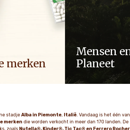
Mensen e
e merken
Planeet
rdigen onze producten met
Als een familiebedrijf zijn w
ssie om unieke momenten
respect, integriteit en innov
e te creëren die mensen
generaties lang verankerd in
en, generatie na generatie.
cultuur.
K MEER
ONTDEK MEER
ine stadje
Alba in Piemonte
,
Italië
. Vandaag is het één van
he merken
die worden verkocht in meer dan 170 landen. De
ks, zoals
Nutella®, Kinder®, Tic Tac® en Ferrero Roche