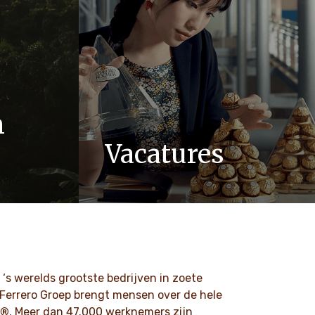
n
Vacatures
aarden zoals
Bij Ferrero weten we dat onze
atie
producten geliefd zijn bij miljoenen
 onze
mensen, jong en oud, over de hele
wereld.
ONTDEK MEER
 ‘s werelds grootste bedrijven in zoete
 Ferrero Groep brengt mensen over de hele
r®
. Meer dan 47.000 werknemers zijn