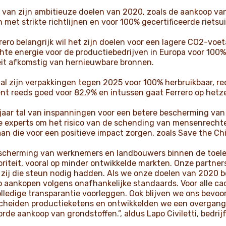
tal van zijn ambitieuze doelen van 2020, zoals de aankoop 
met strikte richtlijnen en voor 100% gecertificeerde rietsu
rero belangrijk wil het zijn doelen voor een lagere CO2-voeta
te energie voor de productiebedrijven in Europa voor 100
teit afkomstig van hernieuwbare bronnen.
 al zijn verpakkingen tegen 2025 voor 100% herbruikbaar, r
t reeds goed voor 82,9% en intussen gaat Ferrero op hetze
n jaar tal van inspanningen voor een betere bescherming va
 experts om het risico van de schending van mensenrechten 
an die voor een positieve impact zorgen, zoals Save the Chi
escherming van werknemers en landbouwers binnen de toel
iteit, vooral op minder ontwikkelde markten. Onze partn
ij die steun nodig hadden. Als we onze doelen van 2020 be
 aankopen volgens onafhankelijke standaards. Voor alle c
olledige transparantie voorleggen. Ook blijven we ons bev
escheiden productieketens en ontwikkelden we een overgan
e aankoop van grondstoffen.”, aldus Lapo Civiletti, bedrijf