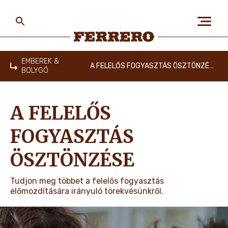
Skip
to
main
content
Ferrero
EMBEREK &
A FELELŐS FOGYASZTÁS ÖSZTÖNZÉSE
BOLYGÓ
Home
RÓLUNK
A FELELŐS
EMBEREK & BOLYGÓ
FOGYASZTÁS
ÖSZTÖNZÉSE
MÁRKÁINK
Tudjon meg többet a felelős fogyasztás
előmozdítására irányuló törekvésünkről.
KARRIER