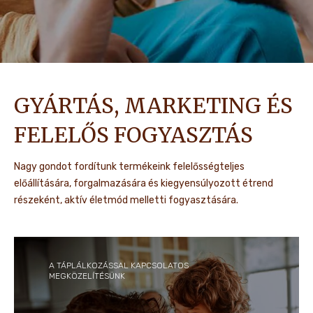
GYÁRTÁS, MARKETING ÉS
FELELŐS FOGYASZTÁS
Nagy gondot fordítunk termékeink felelősségteljes
előállítására, forgalmazására és kiegyensúlyozott étrend
részeként, aktív életmód melletti fogyasztására.
A TÁPLÁLKOZÁSSAL KAPCSOLATOS
MEGKÖZELÍTÉSÜNK