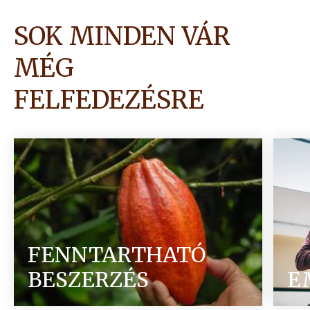
SOK MINDEN VÁR
MÉG
FELFEDEZÉSRE
FENNTARTHATÓ
BESZERZÉS
E