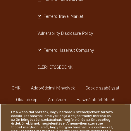
Ferrero Travel Market
Vulnerability Disclosure Policy
Ferrero Hazelnut Company
ELÉRHETŐSÉGEINK
GYIK
Adatvédelmi irányelvek
Cookie szabályzat
Oldaltérkép
Archívum
Használati feltételek
Impresszum
Ez a weboldal hozzánk, vagy harmadik személyekhez tartozó
cookie-kat használ, amelyek célja a teljesítmény mérése és
az Ön böngészési szokásainak megfelelő, és az Önt esetleg
érdeklő reklámok megjelenítése. Amennyiben szeretne
többet megtudni arról, hogy hogyan használjuk a cookie-kat,