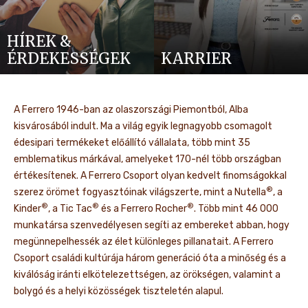
HÍREK &
ÉRDEKESSÉGEK
KARRIER
A Ferrero 1946-ban az olaszországi Piemontból, Alba
kisvárosából indult. Ma a világ egyik legnagyobb csomagolt
édesipari termékeket előállító vállalata, több mint 35
emblematikus márkával, amelyeket 170-nél több országban
értékesítenek. A Ferrero Csoport olyan kedvelt finomságokkal
®
szerez örömet fogyasztóinak világszerte, mint a Nutella
, a
®
®
®
Kinder
, a Tic Tac
és a Ferrero Rocher
. Több mint 46 000
munkatársa szenvedélyesen segíti az embereket abban, hogy
megünnepelhessék az élet különleges pillanatait. A Ferrero
Csoport családi kultúrája három generáció óta a minőség és a
kiválóság iránti elkötelezettségen, az örökségen, valamint a
bolygó és a helyi közösségek tiszteletén alapul.