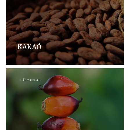
KAKAÓ
A kakaó termékeink alapvető összetevője, és
elkötelezettek vagyunk amellett, hogy aktívan
hozzájáruljunk a felelős kakaóellátási lánchoz.
PÁLMAOLAJ