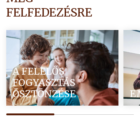
FELFEDEZÉSRE
A FELELŐS
FOGYASZTÁS
ÖSZTÖNZÉSE
E