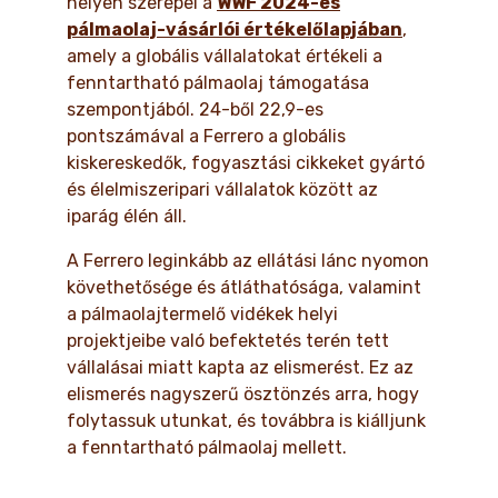
helyen szerepel a
WWF 2024-es
pálmaolaj-vásárlói értékelőlapjában
,
amely a globális vállalatokat értékeli a
fenntartható pálmaolaj támogatása
szempontjából. 24-ből 22,9-es
pontszámával a Ferrero a globális
kiskereskedők, fogyasztási cikkeket gyártó
és élelmiszeripari vállalatok között az
iparág élén áll.
A Ferrero leginkább az ellátási lánc nyomon
követhetősége és átláthatósága, valamint
a pálmaolajtermelő vidékek helyi
projektjeibe való befektetés terén tett
vállalásai miatt kapta az elismerést. Ez az
elismerés nagyszerű ösztönzés arra, hogy
folytassuk utunkat, és továbbra is kiálljunk
a fenntartható pálmaolaj mellett.