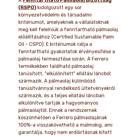
A
Fenntartható Pálmaolaj Bizottság
(RSPO)
kidolgozott egy sor
környezetvédelmi és társadalmi
kritériumot, amelyeknek a vállalatoknak
meg kell felelniük a fenntartható pálmaolaj
előállításához (Certified Sustainable Palm
Oil - CSPO). E kritériumok célja a
fenntartható gyakorlatok érvényesítése a
pálmaolaj termesztése során. A Ferrero
termékekben található pálmaolaj
tanúsított, "elkülönített" ellátási láncból
származik. A pálmaolaj különböző
tanúsítvánnyal rendelkező ültetvényekről
származik, és a teljes ellátási láncban
elkülönítve tartják a hagyományos
pálmaolajtól. Ennek a rendszernek
köszönhetően a Ferrero pálmaolajának
100%-a visszakövethető a malmokig, ami
garantálja, hogy nem erdőirtásnak kitett