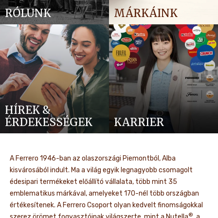
RÓLUNK
MÁRKÁINK
HÍREK &
ÉRDEKESSÉGEK
KARRIER
A Ferrero 1946-ban az olaszországi Piemontból, Alba
kisvárosából indult. Ma a világ egyik legnagyobb csomagolt
édesipari termékeket előállító vállalata, több mint 35
emblematikus márkával, amelyeket 170-nél több országban
értékesítenek. A Ferrero Csoport olyan kedvelt finomságokkal
®
szerez örömet fogyasztóinak világszerte, mint a Nutella
, a