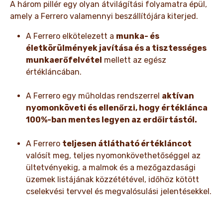
A három pillér egy olyan átvilágítási folyamatra épül,
amely a Ferrero valamennyi beszállítójára kiterjed.
A Ferrero elkötelezett a
munka- és
életkörülmények javítása és a tisztességes
munkaerőfelvétel
mellett az egész
értékláncában.
A Ferrero egy műholdas rendszerrel
aktívan
nyomonköveti és ellenőrzi, hogy értéklánca
100%-ban mentes legyen az erdőirtástól.
A Ferrero
teljesen átlátható értékláncot
valósít meg, teljes nyomonkövethetőséggel az
ültetvényekig, a malmok és a mezőgazdasági
üzemek listájának közzététével, időhöz kötött
cselekvési tervvel és megvalósulási jelentésekkel.