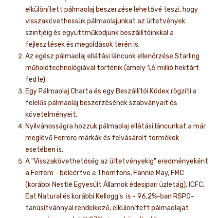
elkülönített pálmaolaj beszerzése lehetővé teszi, hogy
visszakövethessük pálmaolajunkat az ültetvények
szintjéig és együttműködjünk beszállítóinkkal a
fejlesztések és megoldások terén is.
Az egész pálmaolaj ellátási láncunk ellenőrzése Starling
műholdtechnológiával történik (amely 1,6 millió hektárt
fed le).
Egy Pálmaolaj Charta és egy Beszállítói Kódex rögzíti a
felelős pálmaolaj beszerzésének szabványait és
követelményeit.
Nyilvánosságra hozzuk pálmaolaj ellátási láncunkat a már
meglévő Ferrero márkák és felvásárolt termékek
esetében is.
A "Visszakövethetőség az ültetvényekig" eredményeként
a Ferrero - beleértve a Thorntons, Fannie May, FMC
(korábbi Nestlé Egyesült Államok édesipari üzletág), ICFC,
Eat Natural és korábbi Kellogg's is - 96,2%-ban RSPO-
tanúsítvánnyal rendelkező, elkülönített pálmaolajat