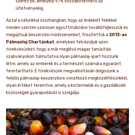
szerez be, amelyből 97% visszakövethető az
ültetvényekig.
Azzal a célunkkal összhangban, hogy az érdekelt felekkel
minden szinten szorosan együttműködve továbbfejlesszük és
megújítsuk beszerzési módszereinket, frissítettük a
2013-as
Pálmaolaj Chartánkat
, amelyben felvázoljuk azon
törekvésünket, hogy a már meglévő magas tanúsítási
szabványokon túlmutatva olyan pálmaolaj-ipart hozzunk
létre, amely az emberek és a természet számára egyaránt
fenntartható. E törekvésünk megvalósításán dolgozunk a
felelős pálmaolaj-beszerzésre vonatkozó megközelítésünkkel,
olyan értéket teremtve, amely a kistermelők és a gazdálkodó
közösségek gyarapodását is szolgálja.