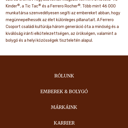
®
®
®
Kinder
, a Tic Tac
és a Ferrero Rocher
. Több mint 46 000
munkatársa szenvedélyesen segíti az embereket abban, hogy
megünnepelhessék az élet különleges pillanatait. A Ferrero
Csoport családi kultúrája három generáció óta a minőség és a
kiválóság iránti elkötelezettségen, az örökségen, valamint a
bolygó és a helyi közösségek tiszteletén alapul.
RÓLUNK
EMBEREK & BOLYGÓ
MÁRKÁINK
KARRIER