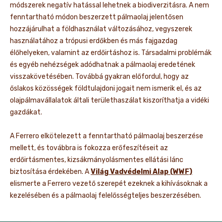
módszerek negatív hatással lehetnek a biodiverzitásra. A nem
fenntartható módon beszerzett pálmaolaj jelentősen
hozzájárulhat a földhasználat változásához, vegyszerek
használatához a trópusi erdőkben és más fajgazdag
élőhelyeken, valamint az erdőirtáshoz is. Társadalmi problémák
és egyéb nehézségek adódhatnak a pálmaolaj eredetének
visszakövetésében. Továbbá gyakran előfordul, hogy az
őslakos közösségek földtulajdoni jogait nem ismerik el, és az
olajpálmavállalatok általi területhaszálat kiszoríthatja a vidéki
gazdákat.
A Ferrero elkötelezett a fenntartható pálmaolaj beszerzése
mellett, és továbbra is fokozza erőfeszítéseit az
erdőirtásmentes, kizsákmányolásmentes ellátási lánc
biztosítása érdekében. A
Világ Vadvédelmi Alap (WWF)
elismerte a Ferrero vezető szerepét ezeknek a kihívásoknak a
kezelésében és a pálmaolaj felelősségteljes beszerzésében.