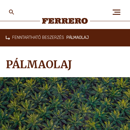
Skip
to
main
content
Ferrero
FENNTARTHATÓ BESZERZÉS
PÁLMAOLAJ
Home
RÓLUNK
PÁLMAOLAJ
EMBEREK & BOLYGÓ
MÁRKÁINK
KARRIER