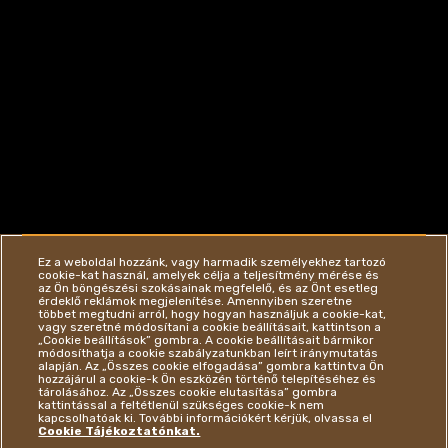
Ez a weboldal hozzánk, vagy harmadik személyekhez tartozó
cookie-kat használ, amelyek célja a teljesítmény mérése és
az Ön böngészési szokásainak megfelelő, és az Önt esetleg
érdeklő reklámok megjelenítése. Amennyiben szeretne
többet megtudni arról, hogy hogyan használjuk a cookie-kat,
vagy szeretné módosítani a cookie beállításait, kattintson a
„Cookie beállítások” gombra. A cookie beállításait bármikor
módosíthatja a cookie szabályzatunkban leírt iránymutatás
alapján. Az „Összes cookie elfogadása” gombra kattintva Ön
hozzájárul a cookie-k Ön eszközén történő telepítéséhez és
tárolásához. Az „Összes cookie elutasítása” gombra
kattintással a feltétlenül szükséges cookie-k nem
kapcsolhatóak ki. További információkért kérjük, olvassa el
Cookie Tájékoztatónkat.