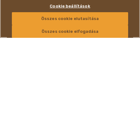
Cookie beállítások
Összes cookie elutasítása
KAPCSOLAT
Összes cookie elfogadása
EGYEDI ÉS
JELLEGZETES
ÍZ
A NUTELLA® világszerte több mint 50 éve emberek millióinak
reggelizőasztalán van jelen, és segít abban, hogy jókedvvel
indítsuk a napot. NUTELLA®-val egy szelet kenyér is nagyszerű
ízű. Egyedi és utánozhatatlan receptúránknak köszönhetően a
NUTELLA® a világ legnépszerűbb és legikonikusabb kakaós
mogyorókrémévé vált.