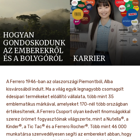
HOGYAN
GONDOSKODUNK
AZ EMBEREKRŐL
ÉS A BOLYGÓRÓL
KARRIER
A Ferrero 1946-ban az olaszországi Piemontból, Alba
kisvárosából indult. Ma a világ egyik legnagyobb csomagolt
édesipari termékeket előállító vállalata, több mint 35
emblematikus márkával, amelyeket 170-nél több országban
értékesítenek. A Ferrero Csoport olyan kedvelt finomságokkal
®
szerez örömet fogyasztóinak világszerte, mint a Nutella
, a
®
®
®
Kinder
, a Tic Tac
és a Ferrero Rocher
. Több mint 46 000
munkatársa szenvedélyesen segíti az embereket abban, hogy