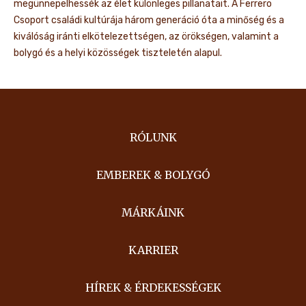
megünnepelhessék az élet különleges pillanatait. A Ferrero
Csoport családi kultúrája három generáció óta a minőség és a
kiválóság iránti elkötelezettségen, az örökségen, valamint a
bolygó és a helyi közösségek tiszteletén alapul.
RÓLUNK
EMBEREK & BOLYGÓ
MÁRKÁINK
KARRIER
HÍREK & ÉRDEKESSÉGEK