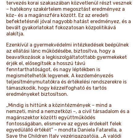
tervezés korai szakaszában közvetlenül részt vesznek
– hatékony szakértelem megosztást eredményez a
köz- és a magánszféra között. Ez az eredeti
befektetésnél jóval nagyobb hatást eredményez, és a
bevált gyakorlatokat fokozatosan közpolitikává
alakítja.
Ezenkívül a gyermekvédelmi intézkedések beépülnek
az ellátási lánc működésébe, biztosítva, hogy a
beavatkozások a legkiszolgáltatottabb gyermekeket
érjék el, elősegítsék a hosszú távú
fenntarthatóságot, és nagy léptékben is
megismételhetők legyenek. A kezdeményezés
teljesítménymutatókra és értékelési rendszerekre is
támaszkodik, hogy kézzelfogható és tartós
eredményeket biztosítson.
„Mindig is hittünk a közintézmények – mind a
nemzeti, mind a nemzetközi –, a civil társadalom és a
magánszektor közötti együttműködés
fontosságában, elismerve az egyes érdekelt felek
egyedülálló értékét” – mondta Daniela Fatarella, a
Save the Children Italy vezérigazgatója. „A valódi