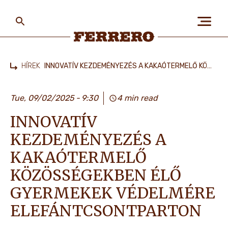
Skip
to
main
content
Ferrero
HÍREK
INNOVATÍV KEZDEMÉNYEZÉS A KAKAÓTERMELŐ KÖZÖSSÉGEKBEN ÉLŐ GYERMEKEK VÉDELMÉRE ELEFÁNTCSONTPARTON
Home
RÓLUNK
Tue, 09/02/2025
9:30
4 min read
INNOVATÍV
EMBEREK & BOLYGÓ
KEZDEMÉNYEZÉS A
KAKAÓTERMELŐ
MÁRKÁINK
KÖZÖSSÉGEKBEN ÉLŐ
GYERMEKEK VÉDELMÉRE
ELEFÁNTCSONTPARTON
KARRIER