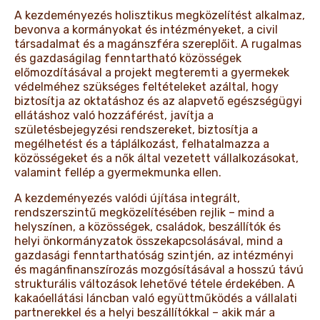
A kezdeményezés holisztikus megközelítést alkalmaz,
bevonva a kormányokat és intézményeket, a civil
társadalmat és a magánszféra szereplőit. A rugalmas
és gazdaságilag fenntartható közösségek
előmozdításával a projekt megteremti a gyermekek
védelméhez szükséges feltételeket azáltal, hogy
biztosítja az oktatáshoz és az alapvető egészségügyi
ellátáshoz való hozzáférést, javítja a
születésbejegyzési rendszereket, biztosítja a
megélhetést és a táplálkozást, felhatalmazza a
közösségeket és a nők által vezetett vállalkozásokat,
valamint fellép a gyermekmunka ellen.
A kezdeményezés valódi újítása integrált,
rendszerszintű megközelítésében rejlik – mind a
helyszínen, a közösségek, családok, beszállítók és
helyi önkormányzatok összekapcsolásával, mind a
gazdasági fenntarthatóság szintjén, az intézményi
és magánfinanszírozás mozgósításával a hosszú távú
strukturális változások lehetővé tétele érdekében. A
kakaóellátási láncban való együttműködés a vállalati
partnerekkel és a helyi beszállítókkal – akik már a