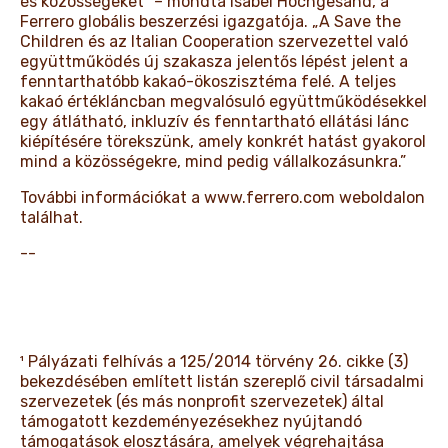
és közösségeket” – mondta Isabel Hochgesand, a
Ferrero globális beszerzési igazgatója. „A Save the
Children és az Italian Cooperation szervezettel való
együttműködés új szakasza jelentős lépést jelent a
fenntarthatóbb kakaó-ökoszisztéma felé. A teljes
kakaó értékláncban megvalósuló együttműködésekkel
egy átlátható, inkluzív és fenntartható ellátási lánc
kiépítésére törekszünk, amely konkrét hatást gyakorol
mind a közösségekre, mind pedig vállalkozásunkra.”
További információkat a
www.ferrero.com
weboldalon
találhat.
--
¹ Pályázati felhívás a 125/2014 törvény 26. cikke (3)
bekezdésében említett listán szereplő civil társadalmi
szervezetek (és más nonprofit szervezetek) által
támogatott kezdeményezésekhez nyújtandó
támogatások elosztására, amelyek végrehajtása