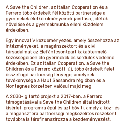
A Save the Children, az Italian Cooperation és a
Ferrero több érdekelt fél közötti partnersége a
gyermekek életkörülményeinek javítása, jólétük
növelése és a gyermekmunka elleni küzdelem
érdekében.
Egy innovatív kezdeményezés, amely összehozza az
intézményeket, a magánszektort és a civil
társadalmat az Elefántcsontpart kakaótermelő
közösségeiben élő gyermekek és serdülők védelme
érdekében. Ez az Italian Cooperation, a Save the
Children és a Ferrero közötti új, több érdekelt felet
összefogó partnerség lényege, amelynek
tevékenysége a Haut Sassandra régióban és a
Montagnes körzetben valósul majd meg.
A 2030-ig tartó projekt a 2017-ben, a Ferrero
támogatásával a Save the Children által indított
kísérleti programra épül és azt bővíti, amely a köz- és
a magánszféra partnerségi megközelítés részeként
továbbra is társfinanszírozza a kezdeményezést.