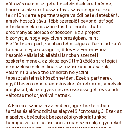
változás nem elszigetelt cselekvések eredménye,
hanem átalakító, hosszú távú szövetségeké. Ezért
tekintünk erre a partnerségre valódi befektetésként,
amely hosszú távú, több szereplőt bevonó, átfogó
intézkedésekre összpontosít a fenntartható
eredmények elérése érdekében. Ez a projekt
bizonyítja, hogy egy olyan országban, mint
Elefántcsontpart, valóban lehetséges a fenntartható
társadalmi-gazdasági fejlődés – a Ferrero-hoz
hasonló vállalatok ellátási láncban szerzett
szakértelmének, az olasz együttműködés stratégiai
elképzeléseinek és finanszírozási kapacitásának,
valamint a Save the Children helyszíni
tapasztalatainak köszönhetően. Ezek a partnerek
együttesen olyan eredményeket érhetnek el, amelyek
meghaladják az egyes részek összességét, és valódi
változás motorjává válhatnak.
„A Ferrero számára az emberi jogok tiszteletben
tartása és előmozdítása alapvető fontosságú. Ezek az
alapelvek beépültek beszerzési gyakorlatunkba,
támogatva az ellátási láncunkban szereplő egyéneket