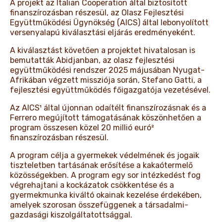
A projekt az Italian Cooperation által biztosított
finanszírozásban részesül, az Olasz Fejlesztési
Együttműködési Ügynökség (AICS) által lebonyolított
versenyalapú kiválasztási eljárás eredményeként.
A kiválasztást követően a projektet hivatalosan is
bemutatták Abidjanban, az olasz fejlesztési
együttműködési rendszer 2025 májusában Nyugat-
Afrikában végzett missziója során, Stefano Gatti, a
fejlesztési együttműködés főigazgatója vezetésével.
Az AICS¹ által újonnan odaítélt finanszírozásnak és a
Ferrero megújított támogatásának köszönhetően a
program összesen közel 20 millió euró²
finanszírozásban részesül.
A program célja a gyermekek védelmének és jogaik
tiszteletben tartásának erősítése a kakaótermelő
közösségekben. A program egy sor intézkedést fog
végrehajtani a kockázatok csökkentése és a
gyermekmunka kiváltó okainak kezelése érdekében,
amelyek szorosan összefüggenek a társadalmi-
gazdasági kiszolgáltatottsággal.